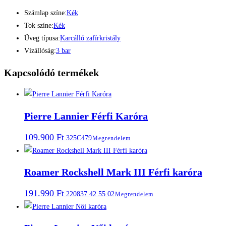
Számlap színe:
Kék
Tok színe:
Kék
Üveg típusa:
Karcálló zafírkristály
Vízállóság:
3 bar
Kapcsolódó termékek
Pierre Lannier Férfi Karóra
109.900
Ft
325C479
Megrendelem
Roamer Rockshell Mark III Férfi karóra
191.990
Ft
220837 42 55 02
Megrendelem