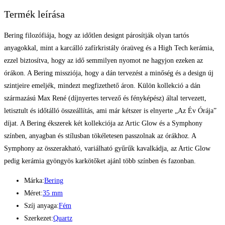
Termék leírása
Bering filozófiája, hogy az időtlen designt párosítják olyan tartós
anyagokkal, mint a karcálló zafírkristály óraüveg és a High Tech kerámia,
ezzel biztosítva, hogy az idő semmilyen nyomot ne hagyjon ezeken az
órákon. A Bering missziója, hogy a dán tervezést a minőség és a design új
szintjeire emeljék, mindezt megfizethető áron. Külön kollekció a dán
származású Max René (díjnyertes tervező és fényképész) által tervezett,
letisztult és időtálló összeállítás, ami már kétszer is elnyerte „Az Év Órája”
díjat. A Bering ékszerek két kollekciója az Artic Glow és a Symphony
színben, anyagban és stílusban tökéletesen passzolnak az órákhoz. A
Symphony az összerakható, variálható gyűrűk kavalkádja, az Artic Glow
pedig kerámia gyöngyös karkötőket ajánl több színben és fazonban.
Márka:
Bering
Méret:
35 mm
Szíj anyaga:
Fém
Szerkezet:
Quartz