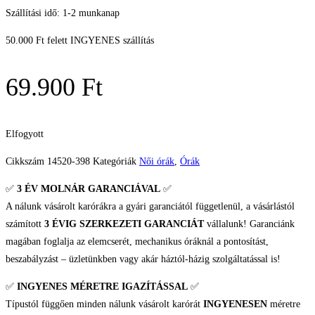
Szállítási idő: 1-2 munkanap
50.000 Ft felett INGYENES szállítás
69.900
Ft
Elfogyott
Cikkszám
14520-398
Kategóriák
Női órák
,
Órák
✅
3 ÉV
MOLNÁR GARANCIÁVAL
✅
A nálunk vásárolt karórákra a gyári garanciától függetlenül, a vásárlástól
számított
3 ÉVIG SZERKEZETI GARANCIÁT
vállalunk! Garanciánk
magában foglalja az elemcserét, mechanikus óráknál a pontosítást,
beszabályzást – üzletünkben vagy akár háztól-házig szolgáltatással is!
✅
INGYENES MÉRETRE IGAZÍTÁSSAL
✅
Típustól függően minden nálunk vásárolt karórát
INGYENESEN
méretre