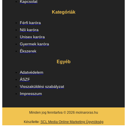
Kapcsolat
Kategóriák
Férfi karóra
Női karóra
Unisex karóra
Gyermek karóra
Ékszerek
Egyéb
Adatvédelem
ÁSZF
Visszaküldési szabályzat
Impresszum
Minden jog fenntartva © 2026 molnaroras.hu
Készítette:
SCL Media Online Marketing Ügynökség