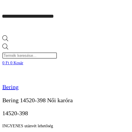
Products
search
0
Ft
0
Kosár
Bering
Bering 14520-398 Női karóra
14520-398
INGYENES utánvét lehetőség