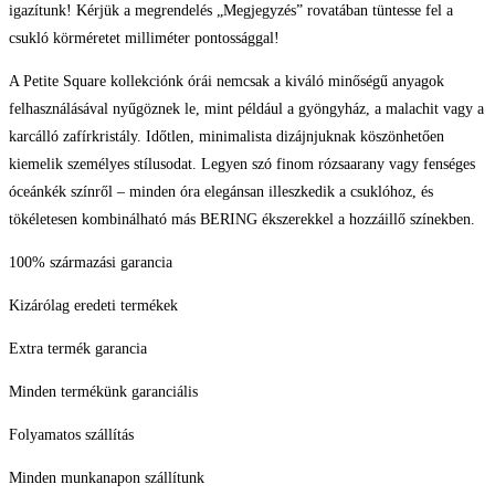
igazítunk! Kérjük a megrendelés „Megjegyzés” rovatában tüntesse fel a
csukló körméretet milliméter pontossággal!
A Petite Square kollekciónk órái nemcsak a kiváló minőségű anyagok
felhasználásával nyűgöznek le, mint például a gyöngyház, a malachit vagy a
karcálló zafírkristály. Időtlen, minimalista dizájnjuknak köszönhetően
kiemelik személyes stílusodat. Legyen szó finom rózsaarany vagy fenséges
óceánkék színről – minden óra elegánsan illeszkedik a csuklóhoz, és
tökéletesen kombinálható más BERING ékszerekkel a hozzáillő színekben.
100% származási garancia
Kizárólag eredeti termékek
Extra termék garancia
Minden termékünk garanciális
Folyamatos szállítás
Minden munkanapon szállítunk