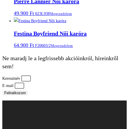
Pierre Lannier Női karóra
49.900
Ft
023L938
Megrendelem
Festina Boyfriend Női karóra
64.900
Ft
F20603/2
Megrendelem
Ne maradj le a legfrissebb akcióinkról, híreinkről
sem!
Keresztnév
E-mail
Feliratkozom