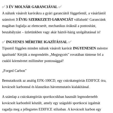
✅
3 ÉV
MOLNÁR GARANCIÁVAL
✅
A nálunk vásárolt karórákra a gyári garanciától függetlenül, a vásárlástól
számított
3 ÉVIG SZERKEZETI GARANCIÁT
vállalunk! Garanciánk
magában foglalja az elemcserét, mechanikus óráknál a pontosítást,
beszabályzást – üzletünkben vagy akár háztól-házig szolgáltatással is!
✅
INGYENES MÉRETRE IGAZÍTÁSSAL
✅
Típustól függően minden nálunk vásárolt karórát
INGYENESEN
méretre
igazítunk! Kérjük a megrendelés „Megjegyzés” rovatában tüntesse fel a
csukló körméretet milliméter pontossággal!
„Forged Carbon”
Bemutatkozik az analóg EFK-100CD, egy csúcskategóriás EDIFICE óra,
kovácsolt karbonnal és klasszikus hárommutatós kialakítással.
A számlap a csúcskategóriás sportkocsikban használt legmodernebb
kovácsolt karbonból készült, amely egy száguldó sportkocsi izgalmát
ragadja meg a jellegzetes EDIFICE stílusban. A kovácsolt karbon egy