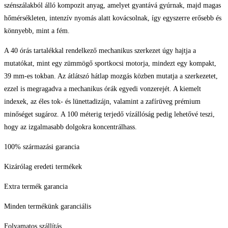
szénszálakból álló kompozit anyag, amelyet gyantává gyúrnak, majd magas
hőmérsékleten, intenzív nyomás alatt kovácsolnak, így egyszerre erősebb és
könnyebb, mint a fém.
A 40 órás tartalékkal rendelkező mechanikus szerkezet úgy hajtja a
mutatókat, mint egy zümmögő sportkocsi motorja, mindezt egy kompakt,
39 mm-es tokban. Az átlátszó hátlap mozgás közben mutatja a szerkezetet,
ezzel is megragadva a mechanikus órák egyedi vonzerejét. A kiemelt
indexek, az éles tok- és lünettadizájn, valamint a zafírüveg prémium
minőséget sugároz. A 100 méterig terjedő vízállóság pedig lehetővé teszi,
hogy az izgalmasabb dolgokra koncentrálhass.
100% származási garancia
Kizárólag eredeti termékek
Extra termék garancia
Minden termékünk garanciális
Folyamatos szállítás