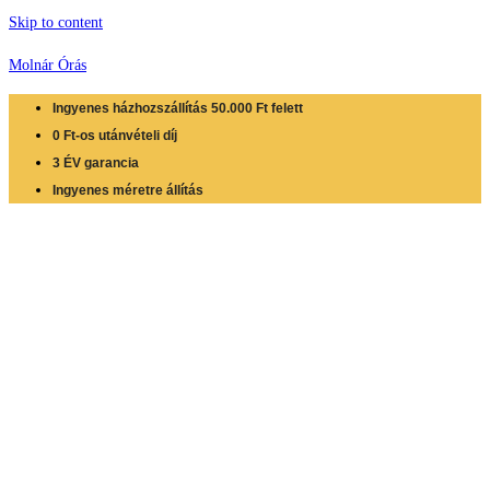
Skip to content
Molnár Órás
Ingyenes házhozszállítás 50.000 Ft felett
0 Ft-os utánvételi díj
3 ÉV garancia
Ingyenes méretre állítás