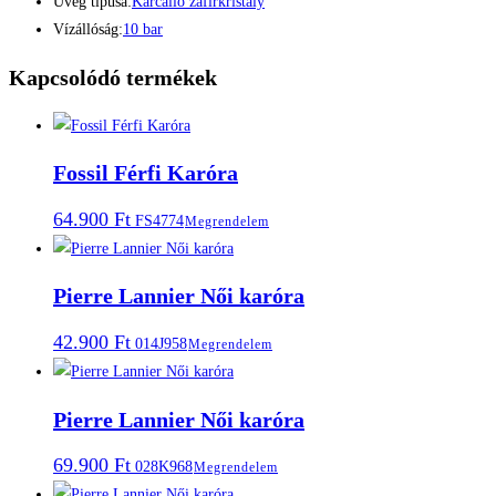
Üveg típusa:
Karcálló zafírkristály
Vízállóság:
10 bar
Kapcsolódó termékek
Fossil Férfi Karóra
64.900
Ft
FS4774
Megrendelem
Pierre Lannier Női karóra
42.900
Ft
014J958
Megrendelem
Pierre Lannier Női karóra
69.900
Ft
028K968
Megrendelem