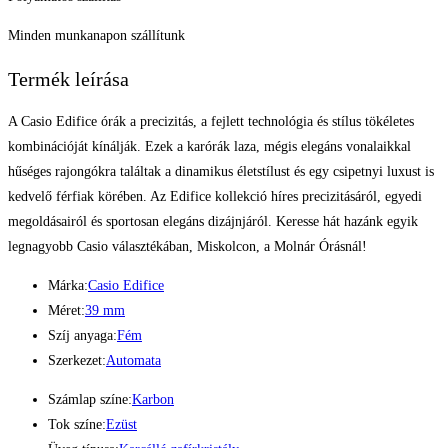
Minden munkanapon szállítunk
Termék leírása
A Casio Edifice órák a precizitás, a fejlett technológia és stílus tökéletes
kombinációját kínálják. Ezek a karórák laza, mégis elegáns vonalaikkal
hűséges rajongókra találtak a dinamikus életstílust és egy csipetnyi luxust is
kedvelő férfiak körében. Az Edifice kollekció híres precizitásáról, egyedi
megoldásairól és sportosan elegáns dizájnjáról. Keresse hát hazánk egyik
legnagyobb Casio választékában, Miskolcon, a Molnár Órásnál!
Márka:
Casio Edifice
Méret:
39 mm
Szíj anyaga:
Fém
Szerkezet:
Automata
Számlap színe:
Karbon
Tok színe:
Ezüst