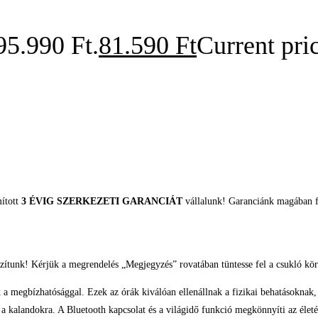
95.990 Ft.
81.590
Ft
Current pric
mított
3 ÉVIG SZERKEZETI GARANCIÁT
vállalunk! Garanciánk magában fo
zítunk! Kérjük a megrendelés „Megjegyzés” rovatában tüntesse fel a csukló kör
k a megbízhatósággal. Ezek az órák kiválóan ellenállnak a fizikai behatásoknak,
on a kalandokra. A Bluetooth kapcsolat és a világidő funkció megkönnyíti az éle