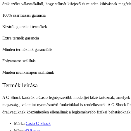
órák széles választékából, hogy stílusát kifejező és minden kihívásnak megfelel
100% származási garancia
Kizárólag eredeti termékek
Extra termék garancia
Minden termékünk garanciális
Folyamatos szállítás
Minden munkanapon szállítunk
Termék leírása
A G-Shock karórák a Casio legnépszerűbb modelljei közé tartoznak, amelyek k
magasság-, valamint nyomásmérő funkciókkal is rendelkeznek. A G-Shock Pro m
óraüvegüknek köszönhetően ellenállnak a legkeményebb fizikai behatásoknak is
Márka:
Casio G-Shock
Méret:
42.8 mm