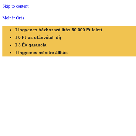
Skip to content
Molnár Órás
Ingyenes házhozszállítás 50.000 Ft felett
0 Ft-os utánvételi díj
3 ÉV garancia
Ingyenes méretre állítás