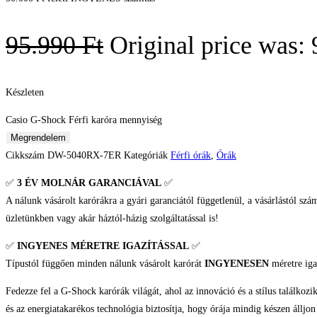
95.990
Ft
Original price was: 
Készleten
Casio G-Shock Férfi karóra mennyiség
Megrendelem
Cikkszám
DW-5040RX-7ER
Kategóriák
Férfi órák
,
Órák
✅
3 ÉV
MOLNÁR GARANCIÁVAL
✅
A nálunk vásárolt karórákra a gyári garanciától függetlenül, a vásárlástól szá
üzletünkben vagy akár háztól-házig szolgáltatással is!
✅
INGYENES MÉRETRE IGAZÍTÁSSAL
✅
Típustól függően minden nálunk vásárolt karórát
INGYENESEN
méretre iga
Fedezze fel a G-Shock karórák világát, ahol az innováció és a stílus találkozi
és az energiatakarékos technológia biztosítja, hogy órája mindig készen állj