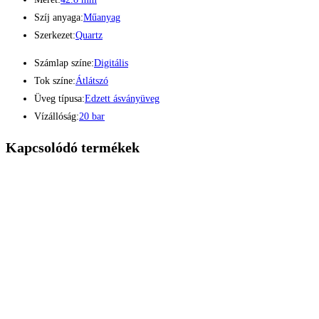
Szíj anyaga:
Műanyag
Szerkezet:
Quartz
Számlap színe:
Digitális
Tok színe:
Átlátszó
Üveg típusa:
Edzett ásványüveg
Vízállóság:
20 bar
Kapcsolódó termékek