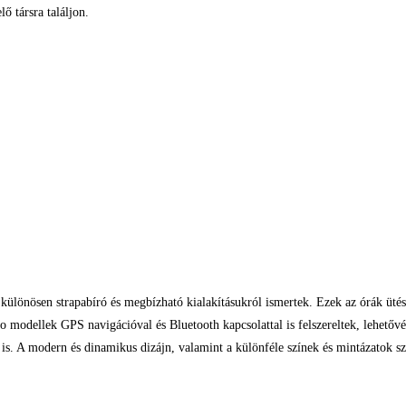
ő társra találjon.
ülönösen strapabíró és megbízható kialakításukról ismertek. Ezek az órák ütésá
odellek GPS navigációval és Bluetooth kapcsolattal is felszereltek, lehetővé t
. A modern és dinamikus dizájn, valamint a különféle színek és mintázatok széle