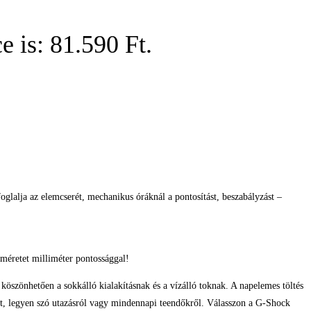
e is: 81.590 Ft.
glalja az elemcserét, mechanikus óráknál a pontosítást, beszabályzást –
méretet milliméter pontossággal!
 köszönhetően a sokkálló kialakításnak és a vízálló toknak. A napelemes töltés
tét, legyen szó utazásról vagy mindennapi teendőkről. Válasszon a G-Shock