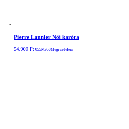
Pierre Lannier Női karóra
54.900
Ft
055M958
Megrendelem