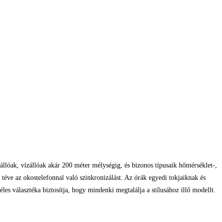
llóak, vízállóak akár 200 méter mélységig, és bizonos típusaik hőmérséklet-,
éve az okostelefonnal való szinkronizálást. Az órák egyedi tokjaiknak és
s választéka biztosítja, hogy mindenki megtalálja a stílusához illő modellt.