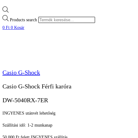
Products search
0
Ft
0
Kosár
MOST -15%
Casio G-Shock
Casio G-Shock Férfi karóra
DW-5040RX-7ER
INGYENES utánvét lehetőség
Szállítási idő: 1-2 munkanap
50.000 Ft felett INGYENES szállítás