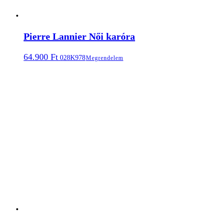
Pierre Lannier Női karóra
64.900
Ft
028K978
Megrendelem