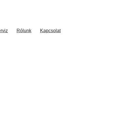
rviz
Rólunk
Kapcsolat