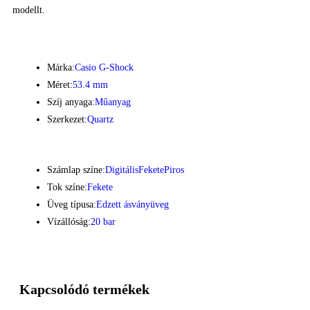
modellt.
Márka:
Casio G-Shock
Méret:
53.4 mm
Szíj anyaga:
Műanyag
Szerkezet:
Quartz
Számlap színe:
Digitális
Fekete
Piros
Tok színe:
Fekete
Üveg típusa:
Edzett ásványüveg
Vízállóság:
20 bar
Kapcsolódó termékek