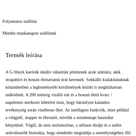
Folyamatos szállítás
Minden munkanapon szállítunk
Termék leírása
A G-Shock karórák ideális választást jelentenek azok számára, akik
strapabíró és hosszú élettartamú órát keresnek. Sokkálló kialakításuknak
köszönhetően a legkeményebb körülmények között is megbízhatóan
működnek. A 200 méterig vízálló tok és a hosszú életű kvarc /
napelemes szerkezet lehetővé teszi, hogy bármilyen kalandos
tevékenység során viselhesse őket. Az intelligens funkciók, mint például
a világidő, stopper és ébresztő, növelik a mindennapi használat
kényelmét. Végül, de nem utolsósorban, a stílusos dizájn és a széles
színválaszték biztosítja, hogy mindenki megtalálja a személyiségéhez illő