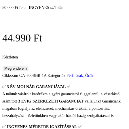
50.000 Ft felett INGYENES szállítás
44.990
Ft
Készleten
Megrendelem
Cikkszám
GA-700BBR-1A
Kategóriák
Férfi órák
,
Órák
✅
3 ÉV
MOLNÁR GARANCIÁVAL
✅
A nálunk vásárolt karórákra a gyári garanciától függetlenül, a vásárlástól
számított
3 ÉVIG SZERKEZETI GARANCIÁT
vállalunk! Garanciánk
magában foglalja az elemcserét, mechanikus óráknál a pontosítást,
beszabályzást – üzletünkben vagy akár háztól-házig szolgáltatással is!
✅
INGYENES MÉRETRE IGAZÍTÁSSAL
✅