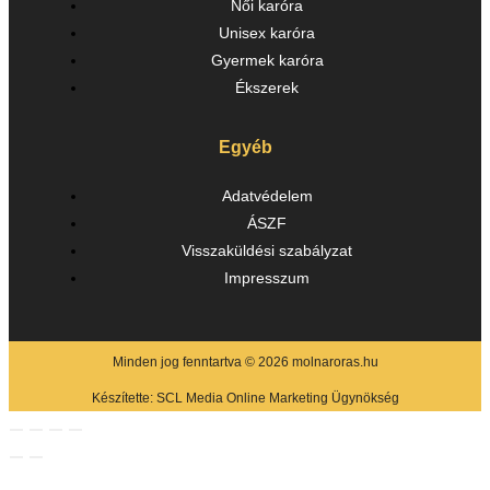
Női karóra
Unisex karóra
Gyermek karóra
Ékszerek
Egyéb
Adatvédelem
ÁSZF
Visszaküldési szabályzat
Impresszum
Minden jog fenntartva © 2026 molnaroras.hu
Készítette:
SCL Media Online Marketing Ügynökség