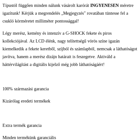
Típustól függően minden nálunk vásárolt karórát
INGYENESEN
méretre
igazítunk! Kérjük a megrendelés „Megjegyzés” rovatában tüntesse fel a
csukló körméretet milliméter pontossággal!
Légy merész, kemény és intenzív a G-SHOCK fekete és piros
kollekciójával. Az LCD élénk, nagy telítettségű vörös színe igazán
kiemelkedik a fekete keretből, szíjból és számlapból, nemcsak a láthatóságot
javítva, hanem a merész dizájn határait is feszegetve. Aktiváld a
háttérvilágítást a digitális kijelző még jobb láthatóságáért!
100% származási garancia
Kizárólag eredeti termékek
Extra termék garancia
Minden termékünk garanciális