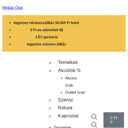
Molnár Órás
Ingyenes házhozszállítás 50.000 Ft felett
0 Ft-os utánvételi díj
3 ÉV garancia
Ingyenes méretre állítás
Termékek
Akcióink %
Akciós
órák
Outlet órák
Szerviz
Rólunk
Kapcsolat
0
Ft
0
Termékek