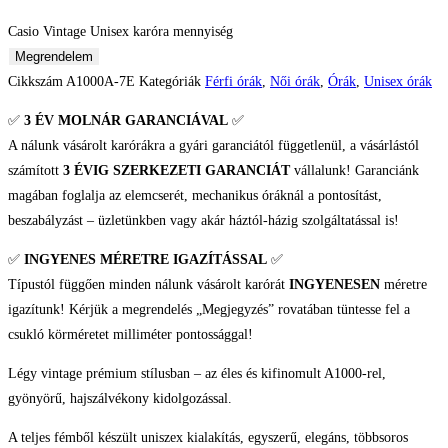
Casio Vintage Unisex karóra mennyiség
Megrendelem
Cikkszám
A1000A-7E
Kategóriák
Férfi órák
,
Női órák
,
Órák
,
Unisex órák
✅
3 ÉV
MOLNÁR GARANCIÁVAL
✅
A nálunk vásárolt karórákra a gyári garanciától függetlenül, a vásárlástól
számított
3 ÉVIG SZERKEZETI GARANCIÁT
vállalunk! Garanciánk
magában foglalja az elemcserét, mechanikus óráknál a pontosítást,
beszabályzást – üzletünkben vagy akár háztól-házig szolgáltatással is!
✅
INGYENES MÉRETRE IGAZÍTÁSSAL
✅
Típustól függően minden nálunk vásárolt karórát
INGYENESEN
méretre
igazítunk! Kérjük a megrendelés „Megjegyzés” rovatában tüntesse fel a
csukló körméretet milliméter pontossággal!
Légy vintage prémium stílusban – az éles és kifinomult A1000-rel,
gyönyörű, hajszálvékony kidolgozással.
A teljes fémből készült uniszex kialakítás, egyszerű, elegáns, többsoros