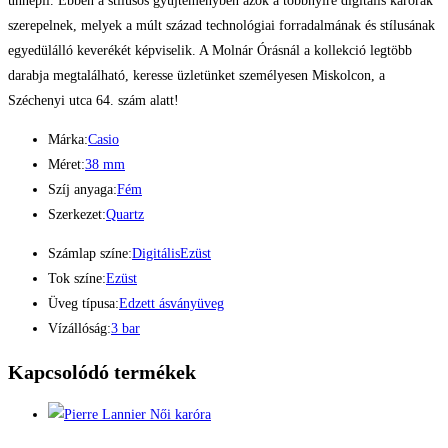
ünnepli. Ebben a stílusos gyűjteményben azok a többnyire digitális karórák
szerepelnek, melyek a múlt század technológiai forradalmának és stílusának
egyedülálló keverékét képviselik. A Molnár Órásnál a kollekció legtöbb
darabja megtalálható, keresse üzletünket személyesen Miskolcon, a
Széchenyi utca 64. szám alatt!
Márka:
Casio
Méret:
38 mm
Szíj anyaga:
Fém
Szerkezet:
Quartz
Számlap színe:
Digitális
Ezüst
Tok színe:
Ezüst
Üveg típusa:
Edzett ásványüveg
Vízállóság:
3 bar
Kapcsolódó termékek