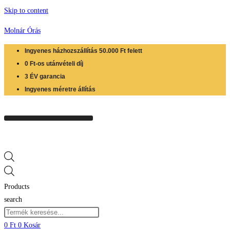
Skip to content
Molnár Órás
Ingyenes házhozszállítás 50.000 Ft felett
0 Ft-os utánvételi díj
3 ÉV garancia
Ingyenes méretre állítás
Products
search
0
Ft
0
Kosár