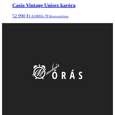
Casio Vintage Unisex karóra
52.990
Ft
A1000A-7E
Megrendelem