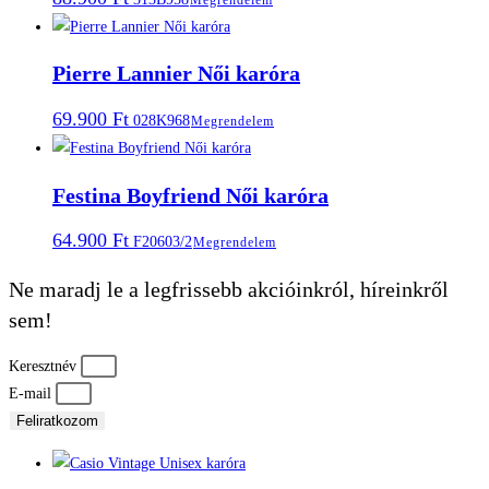
Pierre Lannier Női karóra
69.900
Ft
028K968
Megrendelem
Festina Boyfriend Női karóra
64.900
Ft
F20603/2
Megrendelem
Ne maradj le a legfrissebb akcióinkról, híreinkről
sem!
Keresztnév
E-mail
Feliratkozom