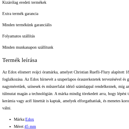
Kizárólag eredeti termékek
Extra termék garancia
Minden termékünk garanciális
Folyamatos szállítás
Minden munkanapon szállítunk
Termék leírása
Az Edox elismert svájci óramárka, amelyet Christian Ruefli-Flury alapított 18
foglalkozása. Az Edox hírnevét a szuperlapos óraszerkezetek tervezésével és g
nagyméretűek, színesek és műszerfalat idéző számlappal rendelkeznek, míg az
túlmutat magán a technológián. A márka mindig törekedett arra, hogy lépést t
kerámia vagy acél lünettát is kaptak, amelyek elforgathatóak, és menetes ko
válni.
Márka:
Edox
Méret:
45 mm