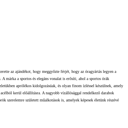
zerette az ajándékot, hogy meggyőzte férjét, hogy az óragyártás legyen a
A márka a sportos és elegáns vonalat is erősíti, ahol a sportos órák
letükben aprólékos kidolgozásúak, és olyan finom ízléssel készülnek, amely
acélból kerül előállításra. A nagyobb vízállósággal rendelkező darabok
rök szerelemre született műalkotások is, amelyek képesek életünk részévé