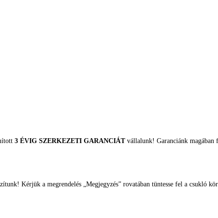
mított
3 ÉVIG SZERKEZETI GARANCIÁT
vállalunk! Garanciánk magában fo
zítunk! Kérjük a megrendelés „Megjegyzés” rovatában tüntesse fel a csukló kör