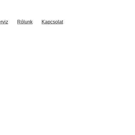
rviz
Rólunk
Kapcsolat