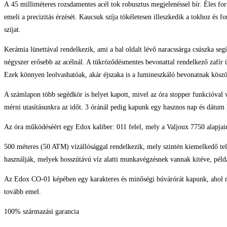
A 45 milliméteres rozsdamentes acél tok robusztus megjelenéssel bír. Éles fo
emeli a precizitás érzését. Kaucsuk szíja tökéletesen illeszkedik a tokhoz és
szíjat.
Kerámia lünettával rendelkezik, ami a bal oldalt lévő naracssárga csúszka se
négyszer erősebb az acélnál. A tükröződésmentes bevonattal rendelkező zafír 
Ezek könnyen leolvashatóak, akár éjszaka is a lumineszkáló bevonatnak kösz
A számlapon több segédkör is helyet kapott, mivel az óra stopper funkcióval v
mérni utasításunkra az időt. 3 óránál pedig kapunk egy hasznos nap és dátum ki
Az óra működéséért egy Edox kaliber: 011 felel, mely a Valjoux 7750 alapjaira 
500 méteres (50 ATM) vízállósággal rendelkezik, mely szintén kiemelkedő tel
használják, melyek hosszútávú víz alatti munkavégzésnek vannak kitéve, példá
Az Edox CO-01 képében egy karakteres és minőségi búvárórát kapunk, ahol nin
tovább emel.
100% származási garancia