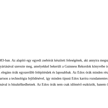
83-ban. Az alapító egy egyedi zsebórát készített feleségének, aki annyira megs
yártásával szerezte meg, amelyekkel bekerült a Guinness Rekordok könyvébe is. 
 elegáns órák egyszerűbb felépítésűek és laposabbak. Az Edox órák minden rész
artson a technológia fejlődésével, így minden típusú Edox karóra rozsdamentes 
ronával is büszkélkedhetnek. Az Edox órák nem csak időmérő eszközök, hanem ö