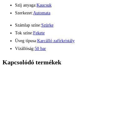
Szíj anyaga:
Kaucsuk
Szerkezet:
Automata
Számlap színe:
Szürke
Tok színe:
Fekete
Üveg típusa:
Karcálló zafírkristály
Vízállóság:
50 bar
Kapcsolódó termékek