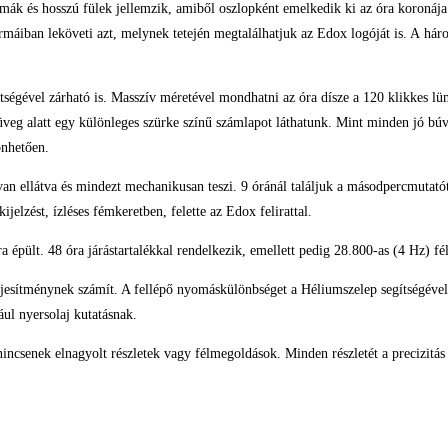
rmák és hosszú fülek jellemzik, amiből oszlopként emelkedik ki az óra koronáj
 formáiban leköveti azt, melynek tetején megtalálhatjuk az Edox logóját is. A h
gítségével zárható is. Masszív méretével mondhatni az óra dísze a 120 klikkes 
üveg alatt egy különleges szürke színű számlapot láthatunk. Mint minden jó bú
önhetően.
an ellátva és mindezt mechanikusan teszi. 9 óránál találjuk a másodpercmutatót
jelzést, ízléses fémkeretben, felette az Edox felirattal.
épült. 48 óra járástartalékkal rendelkezik, emellett pedig 28.800-as (4 Hz) féll
jesítménynek számít. A fellépő nyomáskülönbséget a Héliumszelep segítségével 
ul nyersolaj kutatásnak.
csenek elnagyolt részletek vagy félmegoldások. Minden részletét a precizitás 