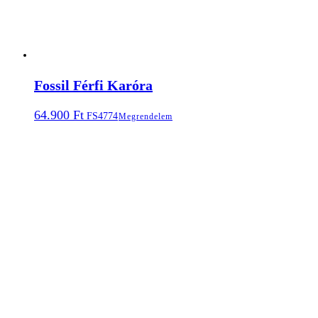
Fossil Férfi Karóra
64.900
Ft
FS4774
Megrendelem