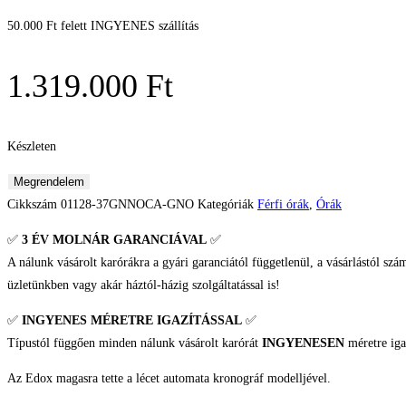
50.000 Ft felett INGYENES szállítás
1.319.000
Ft
Készleten
Edox
Megrendelem
CO-
Cikkszám
01128-37GNNOCA-GNO
Kategóriák
Férfi órák
,
Órák
1
✅
3 ÉV
MOLNÁR GARANCIÁVAL
✅
Chronograph
A nálunk vásárolt karórákra a gyári garanciától függetlenül, a vásárlástól szá
Automatic
üzletünkben vagy akár háztól-házig szolgáltatással is!
Férfi
karóra
✅
INGYENES MÉRETRE IGAZÍTÁSSAL
✅
mennyiség
Típustól függően minden nálunk vásárolt karórát
INGYENESEN
méretre iga
Az Edox magasra tette a lécet automata kronográf modelljével.