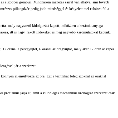
a és a stopper gombjai. Mindhárom menetes zárral van ellátva, ami tovább
áromrészes pillangózár pedig jobb minőséggel és kényelemmel ruházza fel a
lünetta, mely nagyszerű kidolgozást kapott, miközben a kerámia anyaga
váróra, itt is nagy, rakott indexeket és még nagyobb kardmutatókat kapunk.
, 12 óránál a percgyűjtőt, 6 óránál az óragyűjtőt, mely akár 12 órán át képes
engéssel jár a szerkezet.
könnyen ellensúlyozza az óra. Ezt a technikát főleg azoknál az óráknál
és profizmus járja át, amit a különleges mechanikus kronográf szerkezet csak