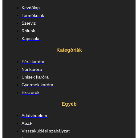
Kezdőlap
Termékeink
Szerviz
Rólunk
Kapcsolat
Kategóriák
Férfi karóra
Női karóra
Unisex karóra
Gyermek karóra
Ékszerek
Egyéb
Adatvédelem
ÁSZF
Visszaküldési szabályzat