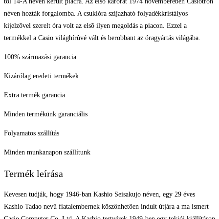
tõl 14-A néven került piacra. Az elsõ karórát 1974 novemberében Casiotron
néven hozták forgalomba. A csuklóra szíjazható folyadékkristályos
kijelzõvel szerelt óra volt az elsõ ilyen megoldás a piacon. Ezzel a
termékkel a Casio világhírûvé vált és berobbant az óragyártás világába.
100% származási garancia
Kizárólag eredeti termékek
Extra termék garancia
Minden termékünk garanciális
Folyamatos szállítás
Minden munkanapon szállítunk
Termék leírása
Kevesen tudják, hogy 1946-ban Kashio Seisakujo néven, egy 29 éves
Kashio Tadao nevû fiatalembernek köszönhetõen indult útjára a ma ismert
Casio Computer Co. Ltd. A Kashio testvérek 1949-ben egy tokiói kiállításon