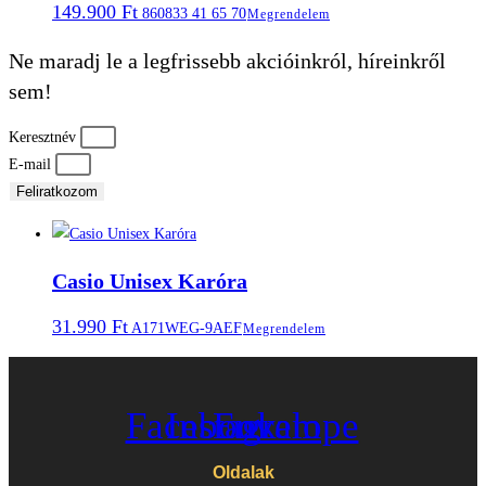
149.900
Ft
860833 41 65 70
Megrendelem
Ne maradj le a legfrissebb akcióinkról, híreinkről
sem!
Keresztnév
E-mail
Feliratkozom
Casio Unisex Karóra
31.990
Ft
A171WEG-9AEF
Megrendelem
Facebook
Instagram
Envelope
Oldalak