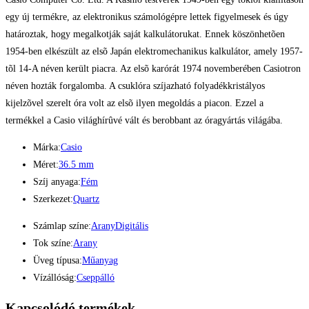
egy új termékre, az elektronikus számológépre lettek figyelmesek és úgy
határoztak, hogy megalkotják saját kalkulátorukat. Ennek köszönhetõen
1954-ben elkészült az elsõ Japán elektromechanikus kalkulátor, amely 1957-
tõl 14-A néven került piacra. Az elsõ karórát 1974 novemberében Casiotron
néven hozták forgalomba. A csuklóra szíjazható folyadékkristályos
kijelzõvel szerelt óra volt az elsõ ilyen megoldás a piacon. Ezzel a
termékkel a Casio világhírûvé vált és berobbant az óragyártás világába.
Márka:
Casio
Méret:
36.5 mm
Szíj anyaga:
Fém
Szerkezet:
Quartz
Számlap színe:
Arany
Digitális
Tok színe:
Arany
Üveg típusa:
Műanyag
Vízállóság:
Cseppálló
Kapcsolódó termékek