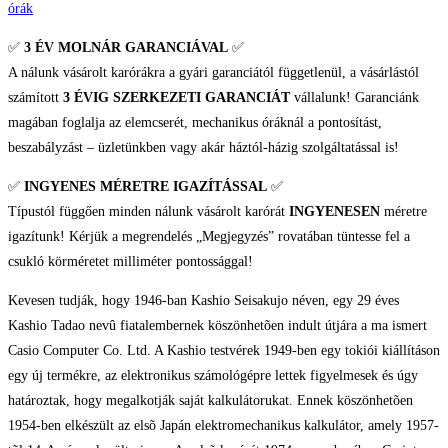
Karóra
órák
mennyiség
✅
3 ÉV
MOLNÁR GARANCIÁVAL
✅
A nálunk vásárolt karórákra a gyári garanciától függetlenül, a vásárlástól
számított
3 ÉVIG SZERKEZETI GARANCIÁT
vállalunk! Garanciánk
magában foglalja az elemcserét, mechanikus óráknál a pontosítást,
beszabályzást – üzletünkben vagy akár háztól-házig szolgáltatással is!
✅
INGYENES MÉRETRE IGAZÍTÁSSAL
✅
Típustól függően minden nálunk vásárolt karórát
INGYENESEN
méretre
igazítunk! Kérjük a megrendelés „Megjegyzés” rovatában tüntesse fel a
csukló körméretet milliméter pontossággal!
Kevesen tudják, hogy 1946-ban Kashio Seisakujo néven, egy 29 éves
Kashio Tadao nevû fiatalembernek köszönhetõen indult útjára a ma ismert
Casio Computer Co. Ltd. A Kashio testvérek 1949-ben egy tokiói kiállításon
egy új termékre, az elektronikus számológépre lettek figyelmesek és úgy
határoztak, hogy megalkotják saját kalkulátorukat. Ennek köszönhetõen
1954-ben elkészült az elsõ Japán elektromechanikus kalkulátor, amely 1957-