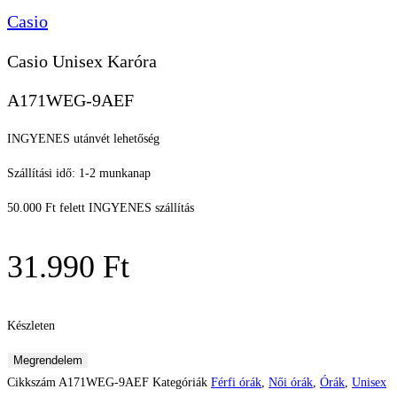
Casio
Casio Unisex Karóra
A171WEG-9AEF
INGYENES utánvét lehetőség
Szállítási idő: 1-2 munkanap
50.000 Ft felett INGYENES szállítás
31.990
Ft
Készleten
Casio
Megrendelem
Unisex
Cikkszám
A171WEG-9AEF
Kategóriák
Férfi órák
,
Női órák
,
Órák
,
Unisex