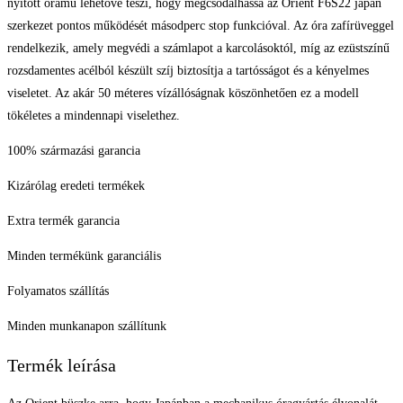
nyitott óramű lehetővé teszi, hogy megcsodálhassa az Orient F6S22 japán
szerkezet pontos működését másodperc stop funkcióval. Az óra zafírüveggel
rendelkezik, amely megvédi a számlapot a karcolásoktól, míg az ezüstszínű
rozsdamentes acélból készült szíj biztosítja a tartósságot és a kényelmes
viseletet. Az akár 50 méteres vízállóságnak köszönhetően ez a modell
tökéletes a mindennapi viselethez.
100% származási garancia
Kizárólag eredeti termékek
Extra termék garancia
Minden termékünk garanciális
Folyamatos szállítás
Minden munkanapon szállítunk
Termék leírása