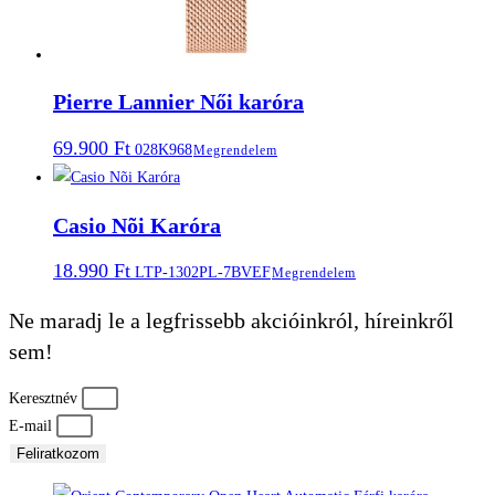
Pierre Lannier Női karóra
69.900
Ft
028K968
Megrendelem
Casio Nõi Karóra
18.990
Ft
LTP-1302PL-7BVEF
Megrendelem
Ne maradj le a legfrissebb akcióinkról, híreinkről
sem!
Keresztnév
E-mail
Feliratkozom