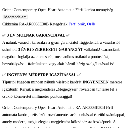
Orient Contemporary Open Heart Automatic Férfi karóra mennyiség
Megrendelem
Cikkszám
RA-AR0008E30B
Kategóriák
Férfi órák
,
Órák
✅
3 ÉV
MOLNÁR GARANCIÁVAL
✅
A nálunk vásárolt karórákra a gyári garanciától függetlenül, a vásárlástól
számított
3 ÉVIG SZERKEZETI GARANCIÁT
vállalunk! Garanciánk
magában foglalja az elemcserét, mechanikus óráknál a pontosítást,
beszabályzást – üzletünkben vagy akár háztól-házig szolgáltatással is!
✅
INGYENES MÉRETRE IGAZÍTÁSSAL
✅
Típustól függően minden nálunk vásárolt karórát
INGYENESEN
méretre
igazítunk! Kérjük a megrendelés „Megjegyzés” rovatában tüntesse fel a
csukló körméretet milliméter pontossággal!
Orient Contemporary Open Heart Automatic RA-AR0008E30B férfi
automata karóra, ezüstözött rozsdamentes acél borítással és zöld számlappal,
amely modern, mégis elegáns megjelenést kölcsönöz az összképnek. A