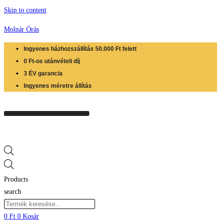
Skip to content
Molnár Órás
Ingyenes házhozszállítás 50.000 Ft felett
0 Ft-os utánvételi díj
3 ÉV garancia
Ingyenes méretre állítás
Products
search
0
Ft
0
Kosár