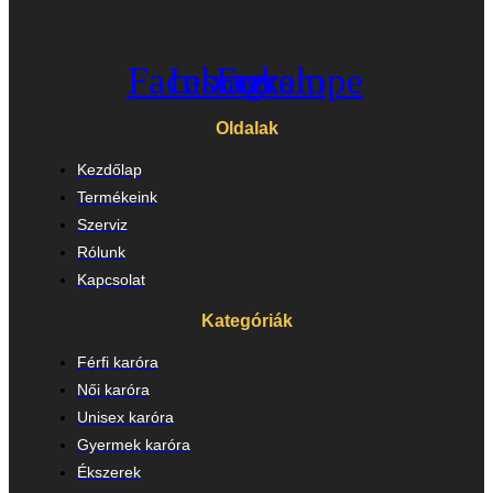
Facebook
Instagram
Envelope
Oldalak
Kezdőlap
Termékeink
Szerviz
Rólunk
Kapcsolat
Kategóriák
Férfi karóra
Női karóra
Unisex karóra
Gyermek karóra
Ékszerek