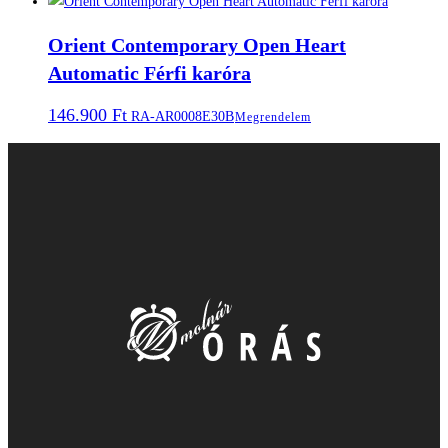
Orient Contemporary Open Heart
Automatic Férfi karóra
146.900
Ft
RA-AR0008E30B
Megrendelem