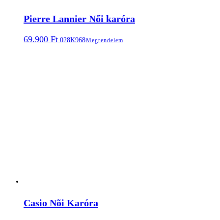
Pierre Lannier Női karóra
69.900
Ft
028K968
Megrendelem
Casio Nõi Karóra