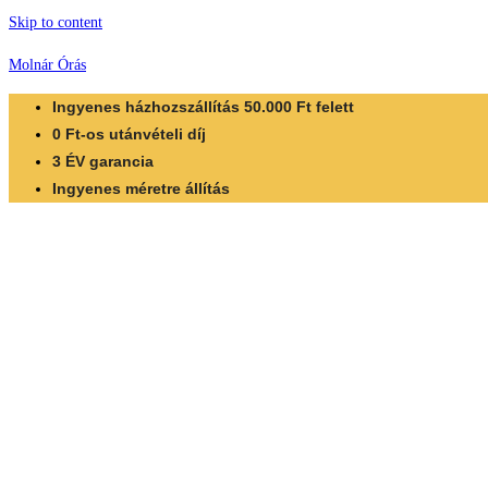
Skip to content
Molnár Órás
Ingyenes házhozszállítás 50.000 Ft felett
0 Ft-os utánvételi díj
3 ÉV garancia
Ingyenes méretre állítás