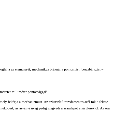
glalja az elemcserét, mechanikus óráknál a pontosítást, beszabályzást –
méretet milliméter pontossággal!
ely feltárja a mechanizmust. Az ezüstszínű rozsdamentes acél tok a fekete
s működést, az ásványi üveg pedig megvédi a számlapot a sérülésektől. Az óra