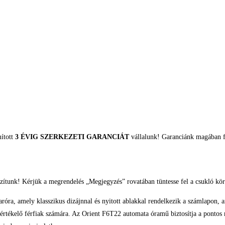
mított
3 ÉVIG SZERKEZETI GARANCIÁT
vállalunk! Garanciánk magában fo
zítunk! Kérjük a megrendelés „Megjegyzés” rovatában tüntesse fel a csukló kör
a, amely klasszikus dizájnnal és nyitott ablakkal rendelkezik a számlapon, am
st értékelő férfiak számára. Az Orient F6T22 automata óramű biztosítja a ponto