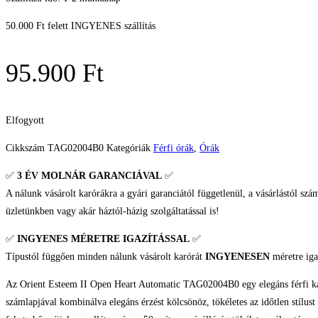
50.000 Ft felett INGYENES szállítás
95.900
Ft
Elfogyott
Cikkszám
TAG02004B0
Kategóriák
Férfi órák
,
Órák
✅
3 ÉV
MOLNÁR GARANCIÁVAL
✅
A nálunk vásárolt karórákra a gyári garanciától függetlenül, a vásárlástól szá
üzletünkben vagy akár háztól-házig szolgáltatással is!
✅
INGYENES MÉRETRE IGAZÍTÁSSAL
✅
Típustól függően minden nálunk vásárolt karórát
INGYENESEN
méretre iga
Az Orient Esteem II Open Heart Automatic TAG02004B0 egy elegáns férfi karór
számlapjával kombinálva elegáns érzést kölcsönöz, tökéletes az időtlen stílu