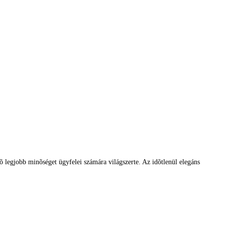
tõ legjobb minõséget ügyfelei számára világszerte. Az idõtlenül elegáns