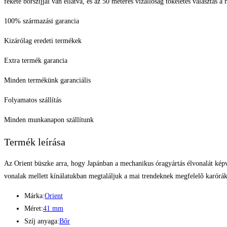
fekete bőrszíjjal van ellátva, és az 50 méteres vízállóság tökéletes választás a
100% származási garancia
Kizárólag eredeti termékek
Extra termék garancia
Minden termékünk garanciális
Folyamatos szállítás
Minden munkanapon szállítunk
Termék leírása
Az Orient büszke arra, hogy Japánban a mechanikus óragyártás élvonalát képvis
vonalak mellett kínálatukban megtaláljuk a mai trendeknek megfelelõ karóráka
Márka:
Orient
Méret:
41 mm
Szíj anyaga:
Bőr