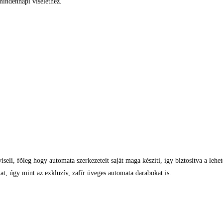
 mindennapi viselethez.
eli, fõleg hogy automata szerkezeteit saját maga készíti, így biztosítva a lehe
t, úgy mint az exkluzív, zafír üveges automata darabokat is.