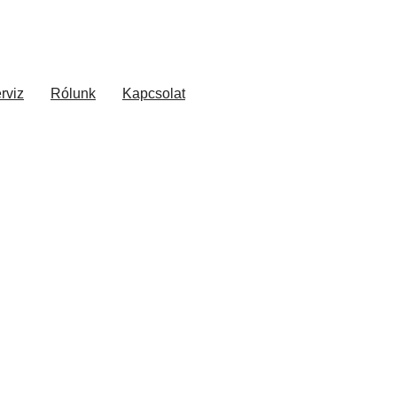
rviz
Rólunk
Kapcsolat