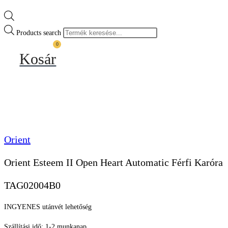
Products search
0
Kosár
Orient
Orient Esteem II Open Heart Automatic Férfi Karóra
TAG02004B0
INGYENES utánvét lehetőség
Szállítási idő: 1-2 munkanap