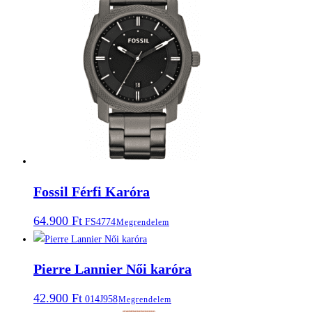
Fossil Férfi Karóra
64.900
Ft
FS4774
Megrendelem
Pierre Lannier Női karóra
42.900
Ft
014J958
Megrendelem