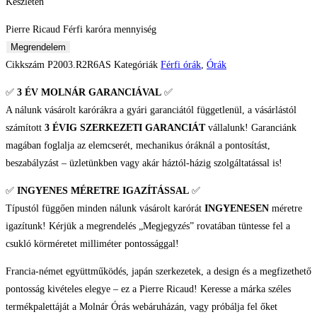
Készleten
Pierre Ricaud Férfi karóra mennyiség
Megrendelem
Cikkszám
P2003.R2R6AS
Kategóriák
Férfi órák
,
Órák
✅
3 ÉV
MOLNÁR GARANCIÁVAL
✅
A nálunk vásárolt karórákra a gyári garanciától függetlenül, a vásárlástól
számított
3 ÉVIG SZERKEZETI GARANCIÁT
vállalunk! Garanciánk
magában foglalja az elemcserét, mechanikus óráknál a pontosítást,
beszabályzást – üzletünkben vagy akár háztól-házig szolgáltatással is!
✅
INGYENES MÉRETRE IGAZÍTÁSSAL
✅
Típustól függően minden nálunk vásárolt karórát
INGYENESEN
méretre
igazítunk! Kérjük a megrendelés „Megjegyzés” rovatában tüntesse fel a
csukló körméretet milliméter pontossággal!
Francia-német együttműködés, japán szerkezetek, a design és a megfizethető
pontosság kivételes elegye – ez a Pierre Ricaud! Keresse a márka széles
termékpalettáját a Molnár Órás webáruházán, vagy próbálja fel őket