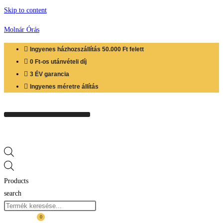
Skip to content
Molnár Órás
Ingyenes házhozszállítás 50.000 Ft felett
0 Ft-os utánvételi díj
3 ÉV garancia
Ingyenes méretre állítás
Products
search
0