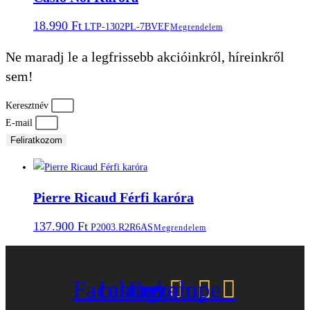
18.990
Ft
LTP-1302PL-7BVEF
Megrendelem
Ne maradj le a legfrissebb akcióinkról, híreinkről
sem!
Keresztnév
E-mail
Feliratkozom
Pierre Ricaud Férfi karóra
137.900
Ft
P2003.R2R6AS
Megrendelem
Facebook
Instagram
Envelope