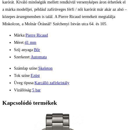
karórát. Kiváló minőségük mellett rendkívül versenyképes áron érhetőek el
a márka modelljei, például zafírüveges férfi / női karórát már akár az alsó –
közepes árszegmensben is talál. A Pierre Ricaud termékeit megtalálja
Miskolcon, a Molnár Órásnál! Széchenyi István utca 64. és 105.
Márka:
Pierre Ricaud
Méret:
41 mm
Szíj anyaga:
Bőr
Szerkezet:
Automata
Számlap színe:
Skeleton
Tok színe:
Ezüst
Üveg típusa:
Karcálló zafírkristály
Vízállóság:
5 bar
Kapcsolódó termékek