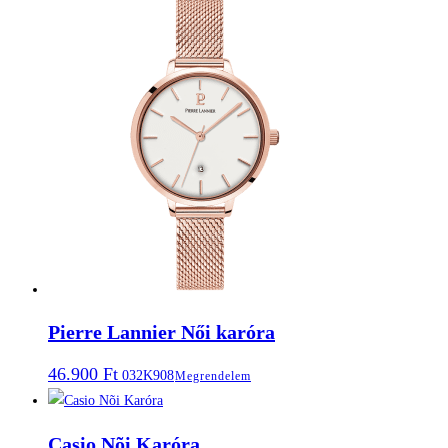
Pierre Lannier Női karóra
46.900
Ft
032K908
Megrendelem
Casio Nõi Karóra