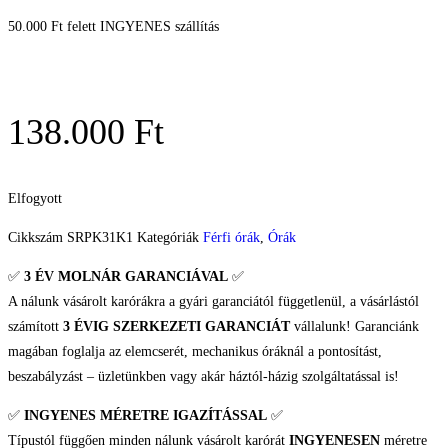
50.000 Ft felett INGYENES szállítás
138.000
Ft
Elfogyott
Cikkszám
SRPK31K1
Kategóriák
Férfi órák
,
Órák
✅
3 ÉV
MOLNÁR GARANCIÁVAL
✅
A nálunk vásárolt karórákra a gyári garanciától függetlenül, a vásárlástól
számított
3 ÉVIG SZERKEZETI GARANCIÁT
vállalunk! Garanciánk
magában foglalja az elemcserét, mechanikus óráknál a pontosítást,
beszabályzást – üzletünkben vagy akár háztól-házig szolgáltatással is!
✅
INGYENES MÉRETRE IGAZÍTÁSSAL
✅
Típustól függően minden nálunk vásárolt karórát
INGYENESEN
méretre