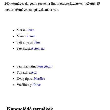
240 kézmûves dolgozik ezeken a finom óraszerkezeteken. Köztük 19
mester kézmûves rangú szakember van.
Márka:
Seiko
Méret:
38 mm
Szíj anyaga:
Fém
Szerkezet:
Automata
Számlap színe:
Pezsgőszín
Tok színe:
Acél
Üveg típusa:
Hardlex
Vízállóság:
10 bar
Kapcsolódó termékek