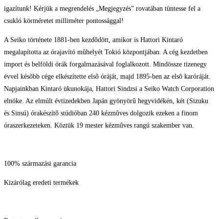
igazítunk! Kérjük a megrendelés „Megjegyzés” rovatában tüntesse fel a
csukló körméretet milliméter pontossággal!
A Seiko története 1881-ben kezdõdött, amikor is Hattori Kintaró
megalapította az órajavító mûhelyét Tokió központjában. A cég kezdetben
import és belföldi órák forgalmazásával foglalkozott. Mindössze tizenegy
évvel késõbb cége elkészítette elsõ óráját, majd 1895-ben az elsõ karóráját.
Napjainkban Kintaró ükunokája, Hattori Sindzsi a Seiko Watch Corporation
elnöke. Az elmúlt évtizedekben Japán gyönyörû hegyvidékén, két (Sizuku
és Sinsú) órakészítõ stúdióban 240 kézmûves dolgozik ezeken a finom
óraszerkezeteken. Köztük 19 mester kézmûves rangú szakember van.
100% származási garancia
Kizárólag eredeti termékek