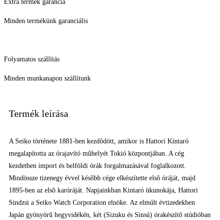
Extra termék garancia
Minden termékünk garanciális
Folyamatos szállítás
Minden munkanapon szállítunk
Termék leírása
A Seiko története 1881-ben kezdõdött, amikor is Hattori Kintaró
megalapította az órajavító mûhelyét Tokió központjában. A cég
kezdetben import és belföldi órák forgalmazásával foglalkozott.
Mindössze tizenegy évvel késõbb cége elkészítette elsõ óráját, majd
1895-ben az elsõ karóráját. Napjainkban Kintaró ükunokája, Hattori
Sindzsi a Seiko Watch Corporation elnöke. Az elmúlt évtizedekben
Japán gyönyörû hegyvidékén, két (Sizuku és Sinsú) órakészítõ stúdióban