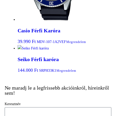
Casio Férfi Karóra
39.990
Ft
MDV-107-1A2VEF
Megrendelem
Seiko Férfi karóra
144.000
Ft
SRPH33K1
Megrendelem
Ne maradj le a legfrissebb akcióinkról, híreinkről
sem!
Keresztnév