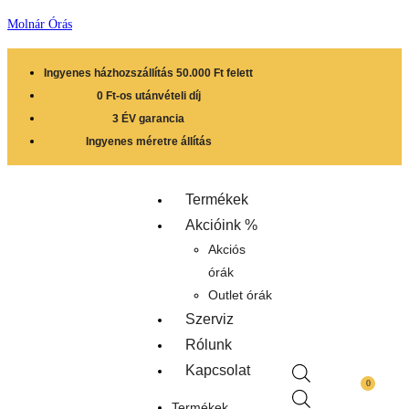
Molnár Órás
Ingyenes házhozszállítás 50.000 Ft felett
0 Ft-os utánvételi díj
3 ÉV garancia
Ingyenes méretre állítás
Termékek
Akcióink %
Akciós
órák
Outlet órák
Szerviz
Rólunk
Kapcsolat
0
Termékek