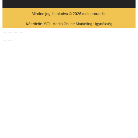
Minden jog fenntartva © 2026 molnaroras.hu
Készítette:
SCL Media Online Marketing Ügynökség