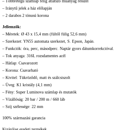
– Többrétegű számlap félig átlátszó műanyag résszel
– Iránytű jelek a ház előlapján
– 2 darabos 2 tónusú korona
Jellemzők:
– Méretek: Ø 43 x 15,4 mm (fültől fülig 52,6 mm)
– Szerkezet: YN55 automata szerkezet, S. Epson, Japán.
– Funkciók: óra, perc, másodperc. Naptár gyors dátumkorrekcióval.
– Tok anyaga: 316L rozsdamentes acél
– Hátlap: Csavarozott
– Korona: Csavarható
– Kivitel: Tükröződő, matt és szálcsiszolt
– Üveg: K1 kristály (4,1 mm)
– Fény: Super Luminova számlap és mutatók
– Vízállóság: 20 bar / 200 m / 660 láb
– Szíj szélessége: 22 mm
100% származási garancia
Kizárólag eredeti termékek