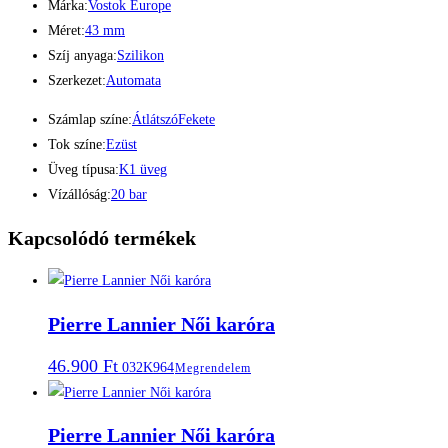
Márka:
Vostok Europe
Méret:
43 mm
Szíj anyaga:
Szilikon
Szerkezet:
Automata
Számlap színe:
Átlátszó
Fekete
Tok színe:
Ezüst
Üveg típusa:
K1 üveg
Vízállóság:
20 bar
Kapcsolódó termékek
Pierre Lannier Női karóra
46.900
Ft
032K964
Megrendelem
Pierre Lannier Női karóra