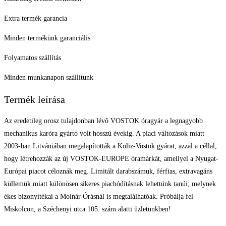
Extra termék garancia
Minden termékünk garanciális
Folyamatos szállítás
Minden munkanapon szállítunk
Termék leírása
Az eredetileg orosz tulajdonban lévõ VOSTOK óragyár a legnagyobb
mechanikus karóra gyártó volt hosszú évekig. A piaci változások miatt
2003-ban Litvániában megalapították a Koliz-Vostok gyárat, azzal a céllal,
hogy létrehozzák az új VOSTOK-EUROPE óramárkát, amellyel a Nyugat-
Európai piacot céloznák meg. Limitált darabszámuk, férfias, extravagáns
küllemük miatt különösen sikeres piachódításnak lehettünk tanúi; melynek
ékes bizonyítékai a Molnár Órásnál is megtalálhatóak. Próbálja fel
Miskolcon, a Széchenyi utca 105. szám alatti üzletünkben!