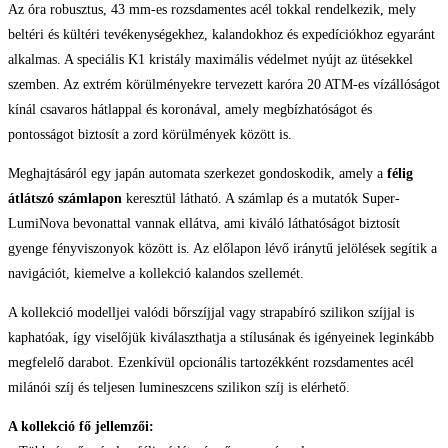
Az óra robusztus, 43 mm-es rozsdamentes acél tokkal rendelkezik, mely
beltéri és kültéri tevékenységekhez, kalandokhoz és expedíciókhoz egyaránt
alkalmas. A speciális K1 kristály maximális védelmet nyújt az ütésekkel
szemben. Az extrém körülményekre tervezett karóra 20 ATM-es vízállóságot
kínál csavaros hátlappal és koronával, amely megbízhatóságot és
pontosságot biztosít a zord körülmények között is.
Meghajtásáról egy japán automata szerkezet gondoskodik, amely a
félig
átlátszó számlapon
keresztül látható. A számlap és a mutatók Super-
LumiNova bevonattal vannak ellátva, ami kiváló láthatóságot biztosít
gyenge fényviszonyok között is. Az előlapon lévő iránytű jelölések segítik a
navigációt, kiemelve a kollekció kalandos szellemét.
A kollekció modelljei valódi bőrszíjjal vagy strapabíró szilikon szíjjal is
kaphatóak, így viselőjük kiválaszthatja a stílusának és igényeinek leginkább
megfelelő darabot. Ezenkívül opcionális tartozékként rozsdamentes acél
milánói szíj és teljesen lumineszcens szilikon szíj is elérhető.
A kollekció fő jellemzői: