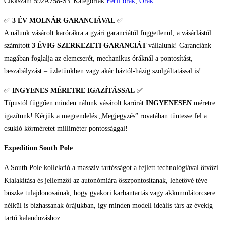
Europe
Cikkszám
592A758-SY
Kategóriák
Férfi órák
,
Órák
Expedition
✅
3 ÉV
MOLNÁR GARANCIÁVAL
✅
South
A nálunk vásárolt karórákra a gyári garanciától függetlenül, a vásárlástól
Pole
számított
3 ÉVIG SZERKEZETI GARANCIÁT
vállalunk! Garanciánk
Automata
magában foglalja az elemcserét, mechanikus óráknál a pontosítást,
Férfi
beszabályzást – üzletünkben vagy akár háztól-házig szolgáltatással is!
karóra
mennyiség
✅
INGYENES MÉRETRE IGAZÍTÁSSAL
✅
Típustól függően minden nálunk vásárolt karórát
INGYENESEN
méretre
igazítunk! Kérjük a megrendelés „Megjegyzés” rovatában tüntesse fel a
csukló körméretet milliméter pontossággal!
Expedition South Pole
A South Pole kollekció a masszív tartósságot a fejlett technológiával ötvözi.
Kialakítása és jellemzői az autonómiára összpontosítanak, lehetővé téve
büszke tulajdonosainak, hogy gyakori karbantartás vagy akkumulátorcsere
nélkül is bízhassanak órájukban, így minden modell ideális társ az évekig
tartó kalandozáshoz.