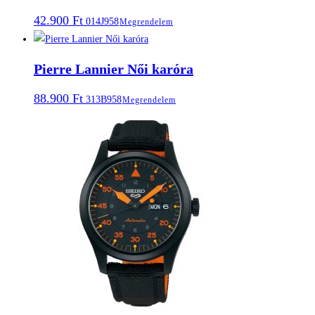
42.900
Ft
014J958
Megrendelem
Pierre Lannier Női karóra
88.900
Ft
313B958
Megrendelem