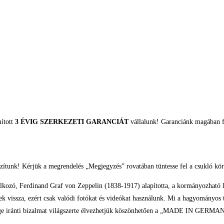
mított
3 ÉVIG SZERKEZETI GARANCIÁT
vállalunk! Garanciánk magában fo
zítunk! Kérjük a megrendelés „Megjegyzés” rovatában tüntesse fel a csukló kör
lalkozó, Ferdinand Graf von Zeppelin (1838-1917) alapította, a kormányozható légha
k vissza, ezért csak valódi fotókat és videókat használunk. Mi a hagyományos t
ősége iránti bizalmat világszerte élvezhetjük köszönhetően a „MADE IN GERMA