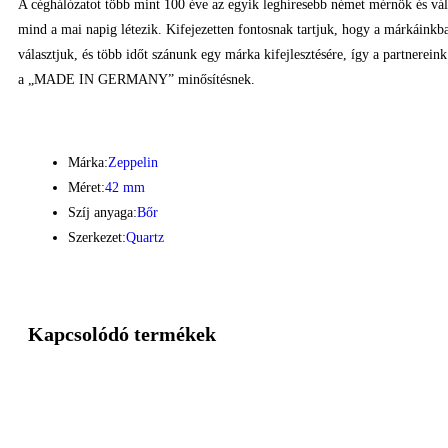
A céghálózatot több mint 100 éve az egyik leghíresebb német mérnök és vá
mind a mai napig létezik. Kifejezetten fontosnak tartjuk, hogy a márkáink
választjuk, és több időt szánunk egy márka kifejlesztésére, így a partnerein
a „MADE IN GERMANY” minősítésnek.
Márka:
Zeppelin
Méret:
42 mm
Szíj anyaga:
Bőr
Szerkezet:
Quartz
Kapcsolódó termékek