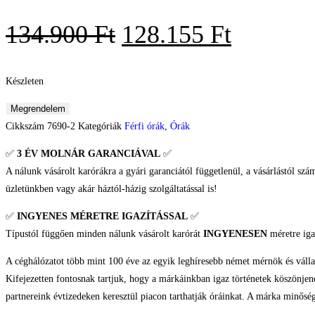
134.900
Ft
128.155
Ft
Készleten
Megrendelem
Cikkszám
7690-2
Kategóriák
Férfi órák
,
Órák
✅
3 ÉV
MOLNÁR GARANCIÁVAL
✅
A nálunk vásárolt karórákra a gyári garanciától függetlenül, a vásárlástól szá
üzletünkben vagy akár háztól-házig szolgáltatással is!
✅
INGYENES MÉRETRE IGAZÍTÁSSAL
✅
Típustól függően minden nálunk vásárolt karórát
INGYENESEN
méretre iga
A céghálózatot több mint 100 éve az egyik leghíresebb német mérnök és vál
Kifejezetten fontosnak tartjuk, hogy a márkáinkban igaz történetek köszönjene
partnereink évtizedeken keresztül piacon tarthatják óráinkat. A márka min