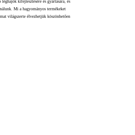
ajók kifejlesztésére és gyártására, és
asználunk. Mi a hagyományos termékeket
almat világszerte élvezhetjük köszönhetően