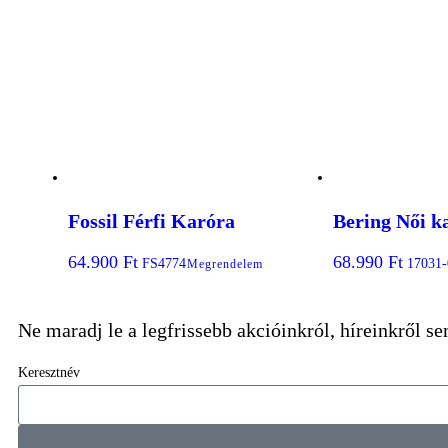
Fossil Férfi Karóra
Bering Női k
64.900
Ft
68.990
Ft
FS4774
17031-
Megrendelem
Ne maradj le a legfrissebb akcióinkról, híreinkről s
Keresztnév