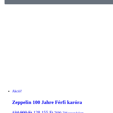
Akció!
Zeppelin 100 Jahre Férfi karóra
134.900
Ft
128.155
Ft
7690-2