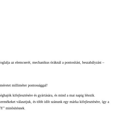
glalja az elemcserét, mechanikus óráknál a pontosítást, beszabályzást –
méretet milliméter pontossággal!
jók kifejlesztésére és gyártására, és mind a mai napig létezik.
ermékeket választjuk, és több időt szánunk egy márka kifejlesztésére, így a
NY” minősítésnek.