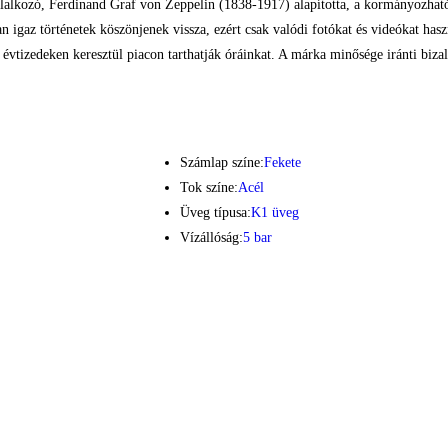
llalkozó, Ferdinand Graf von Zeppelin (1838-1917) alapította, a kormányozható légh
ban igaz történetek köszönjenek vissza, ezért csak valódi fotókat és videókat h
k évtizedeken keresztül piacon tarthatják óráinkat. A márka minősége iránti biz
Számlap színe:
Fekete
Tok színe:
Acél
Üveg típusa:
K1 üveg
Vízállóság:
5 bar