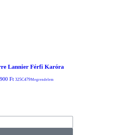
rre Lannier Férfi Karóra
.900
Ft
325C479
Megrendelem