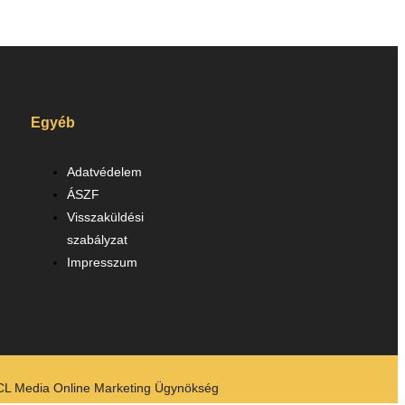
Egyéb
Adatvédelem
ÁSZF
Visszaküldési
szabályzat
Impresszum
CL Media Online Marketing Ügynökség