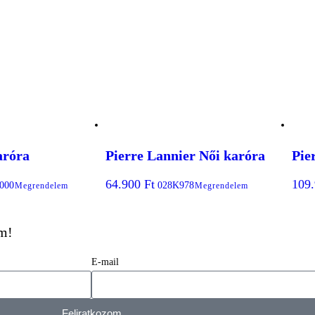
aróra
Pierre Lannier Női karóra
Pie
64.900
Ft
109
000
028K978
Megrendelem
Megrendelem
em!
E-mail
Feliratkozom