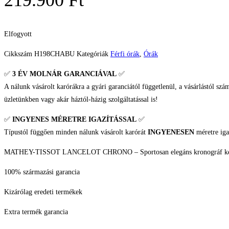
219.900
Ft
Elfogyott
Cikkszám
H198CHABU
Kategóriák
Férfi órák
,
Órák
✅
3 ÉV
MOLNÁR GARANCIÁVAL
✅
A nálunk vásárolt karórákra a gyári garanciától függetlenül, a vásárlástól szá
üzletünkben vagy akár háztól-házig szolgáltatással is!
✅
INGYENES MÉRETRE IGAZÍTÁSSAL
✅
Típustól függően minden nálunk vásárolt karórát
INGYENESEN
méretre iga
MATHEY-TISSOT LANCELOT CHRONO – Sportosan elegáns kronográf kék száml
100% származási garancia
Kizárólag eredeti termékek
Extra termék garancia