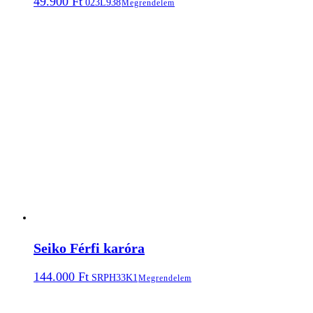
49.900
Ft
023L938
Megrendelem
Seiko Férfi karóra
144.000
Ft
SRPH33K1
Megrendelem