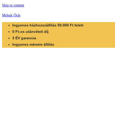
Skip to content
Molnár Órás
Ingyenes házhozszállítás 50.000 Ft felett
0 Ft-os utánvételi díj
3 ÉV garancia
Ingyenes méretre állítás