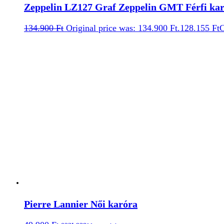
Zeppelin LZ127 Graf Zeppelin GMT Férfi ka
134.900
Ft
Original price was: 134.900 Ft.
128.155
Ft
C
Pierre Lannier Női karóra