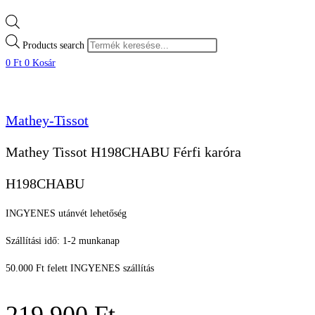
Products search
0
Ft
0
Kosár
Mathey-Tissot
Mathey Tissot H198CHABU Férfi karóra
H198CHABU
INGYENES utánvét lehetőség
Szállítási idő: 1-2 munkanap
50.000 Ft felett INGYENES szállítás