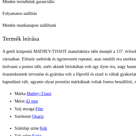
Minden termékünk garanciális
Folyamatos szállítás
Minden munkanapon szállítunk
Termék leírása
A genfi központú MATHEY-TISSOT manufaktúra idén ünnepli a 137. évfordulójá
városában. Először zsebórák és úgynevezett repeater, azaz ismétlő óra szerkez
leolvasni a pontos időt, ezért akinek birtokában volt egy ilyen óra, nagy ha
óraszerkezetek tervezése és gyártása volt a főprofil és ezzel is váltak gyak
legendássá vált, ugyanis olyan presztízs márkáknak voltak fontos beszállítói
Márka:
Mathey-Tissot
Méret:
42 mm
Szíj anyaga:
Fém
Szerkezet:
Quartz
Számlap színe:
Kék
Tok színe:
Ezüst