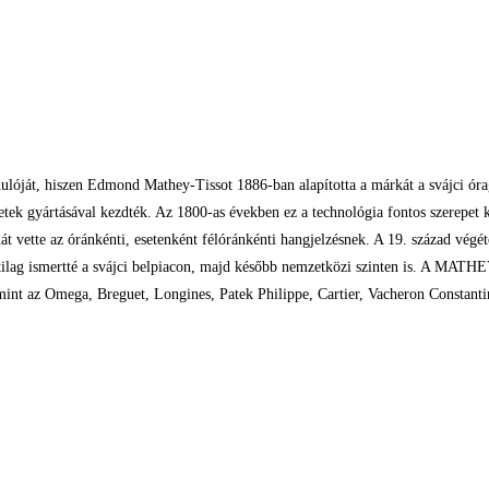
t, hiszen Edmond Mathey-Tissot 1886-ban alapította a márkát a svájci óragyá
etek gyártásával kezdték. Az 1800-as években ez a technológia fontos szerepet 
sznát vette az óránkénti, esetenként félóránkénti hangjelzésnek. A 19. század 
orlatilag ismertté a svájci belpiacon, majd később nemzetközi szinten is. A MA
, mint az Omega, Breguet, Longines, Patek Philippe, Cartier, Vacheron Constant