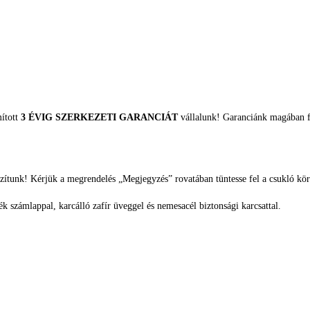
mított
3 ÉVIG SZERKEZETI GARANCIÁT
vállalunk! Garanciánk magában fo
zítunk! Kérjük a megrendelés „Megjegyzés” rovatában tüntesse fel a csukló kör
appal, karcálló zafír üveggel és nemesacél biztonsági karcsattal.