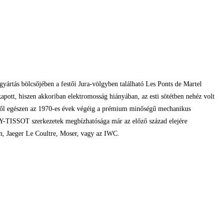
rtás bölcsőjében a festői Jura-völgyben található Les Ponts de Martel
kapott, hiszen akkoriban elektromosság hiányában, az esti sötétben nehéz volt
végétől egészen az 1970-es évek végéig a prémium minőségű mechanikus
THEY-TISSOT szerkezetek megbízhatósága már az előző század elejére
in, Jaeger Le Coultre, Moser, vagy az IWC.