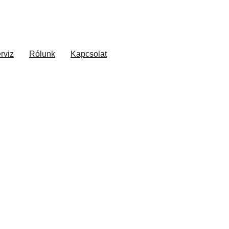
rviz
Rólunk
Kapcsolat