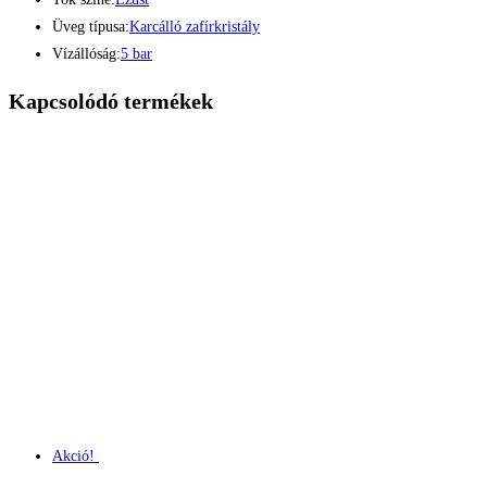
Üveg típusa:
Karcálló zafírkristály
Vízállóság:
5 bar
Kapcsolódó termékek
Akció!