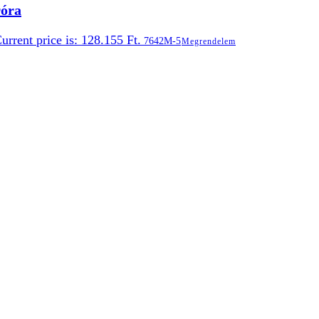
róra
urrent price is: 128.155 Ft.
7642M-5
Megrendelem