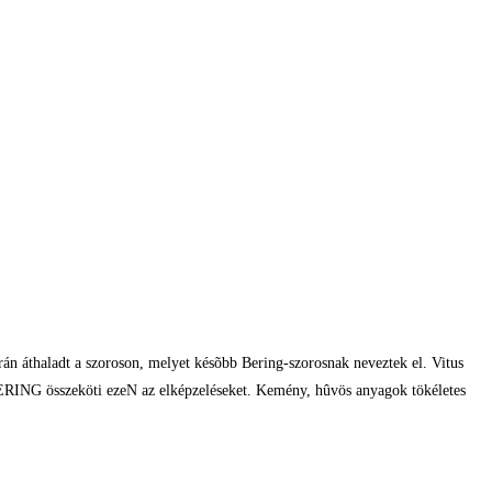
orán áthaladt a szoroson, melyet késõbb Bering-szorosnak neveztek el. Vitus
 a BERING összeköti ezeN az elképzeléseket. Kemény, hûvös anyagok tökéletes