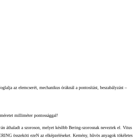
glalja az elemcserét, mechanikus óráknál a pontosítást, beszabályzást –
méretet milliméter pontossággal!
orán áthaladt a szoroson, melyet késõbb Bering-szorosnak neveztek el. Vitus
 a BERING összeköti ezeN az elképzeléseket. Kemény, hûvös anyagok tökéletes