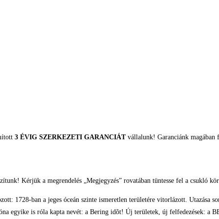
mított
3 ÉVIG SZERKEZETI GARANCIÁT
vállalunk! Garanciánk magában fo
zítunk! Kérjük a megrendelés „Megjegyzés” rovatában tüntesse fel a csukló kör
zott: 1728-ban a jeges óceán szinte ismeretlen területére vitorlázott. Utazása s
dõzóna egyike is róla kapta nevét: a Bering idõt! Új területek, új felfedezések: