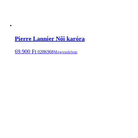
Pierre Lannier Női karóra
69.900
Ft
028K968
Megrendelem