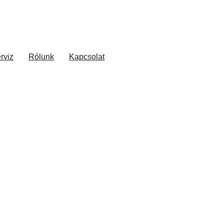
rviz
Rólunk
Kapcsolat