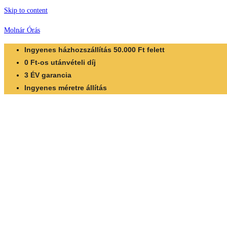
Skip to content
Molnár Órás
Ingyenes házhozszállítás 50.000 Ft felett
0 Ft-os utánvételi díj
3 ÉV garancia
Ingyenes méretre állítás