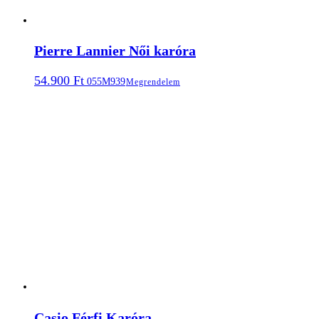
Pierre Lannier Női karóra
54.900
Ft
055M939
Megrendelem
Casio Férfi Karóra