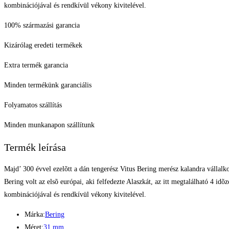
kombinációjával és rendkívül vékony kivitelével.
100% származási garancia
Kizárólag eredeti termékek
Extra termék garancia
Minden termékünk garanciális
Folyamatos szállítás
Minden munkanapon szállítunk
Termék leírása
Majd’ 300 évvel ezelõtt a dán tengerész Vitus Bering merész kalandra vállalko
Bering volt az elsõ európai, aki felfedezte Alaszkát, az itt megtalálható 4 i
kombinációjával és rendkívül vékony kivitelével.
Márka:
Bering
Méret:
31 mm