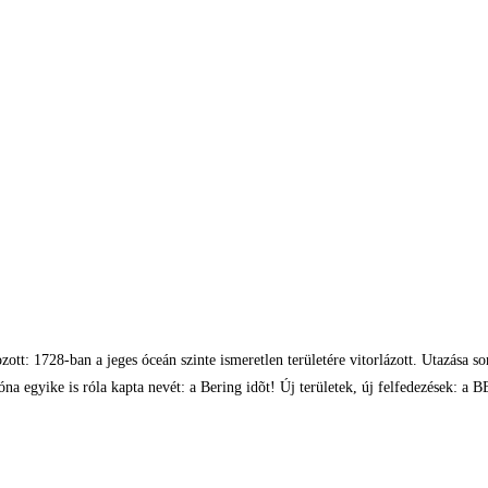
zott: 1728-ban a jeges óceán szinte ismeretlen területére vitorlázott. Utazása s
dõzóna egyike is róla kapta nevét: a Bering idõt! Új területek, új felfedezések: