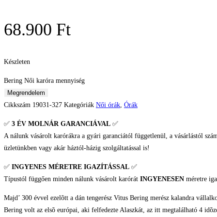
68.900
Ft
Készleten
Bering Női karóra mennyiség
Megrendelem
Cikkszám
19031-327
Kategóriák
Női órák
,
Órák
✅
3 ÉV
MOLNÁR GARANCIÁVAL
✅
A nálunk vásárolt karórákra a gyári garanciától függetlenül, a vásárlástól szá
üzletünkben vagy akár háztól-házig szolgáltatással is!
✅
INGYENES MÉRETRE IGAZÍTÁSSAL
✅
Típustól függően minden nálunk vásárolt karórát
INGYENESEN
méretre iga
Majd’ 300 évvel ezelõtt a dán tengerész Vitus Bering merész kalandra vállalko
Bering volt az elsõ európai, aki felfedezte Alaszkát, az itt megtalálható 4 i