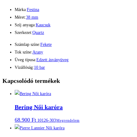
Márka:
Festina
Méret:
38 mm
Szíj anyaga:
Kaucsuk
Szerkezet:
Quartz
Számlap színe:
Fekete
Tok színe:
Arany
Üveg típusa:
Edzett ásványüveg
Vízállóság:
10 bar
Kapcsolódó termékek
Bering Női karóra
68.900
Ft
10126-303
Megrendelem