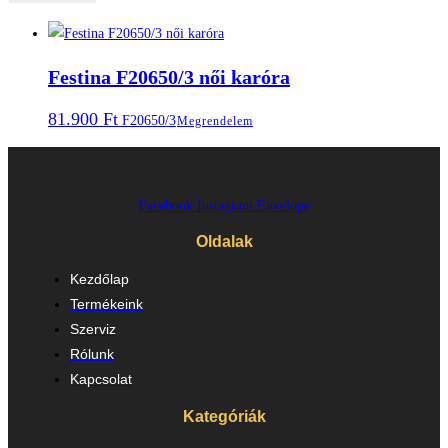
Festina F20650/3 női karóra
81.900
Ft
F20650/3
Megrendelem
Facebook
Instagram
Envelope
Oldalak
Kezdőlap
Termékeink
Szerviz
Rólunk
Kapcsolat
Kategóriák