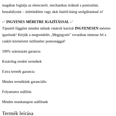
magában foglalja az elemcserét, mechanikus óráknál a pontosítást,
beszabályzást – üzletünkben vagy akár háztól-házig szolgáltatással is!
✅
INGYENES MÉRETRE IGAZÍTÁSSAL
✅
Típustól függően minden nálunk vásárolt karórát
INGYENESEN
méretre
igazítunk! Kérjük a megrendelés „Megjegyzés” rovatában tüntesse fel a
csukló körméretet milliméter pontossággal!
100% származási garancia
Kizárólag eredeti termékek
Extra termék garancia
Minden termékünk garanciális
Folyamatos szállítás
Minden munkanapon szállítunk
Termék leírása