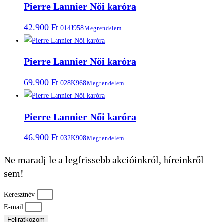
Pierre Lannier Női karóra
42.900
Ft
014J958
Megrendelem
Pierre Lannier Női karóra
69.900
Ft
028K968
Megrendelem
Pierre Lannier Női karóra
46.900
Ft
032K908
Megrendelem
Ne maradj le a legfrissebb akcióinkról, híreinkről
sem!
Keresztnév
E-mail
Feliratkozom