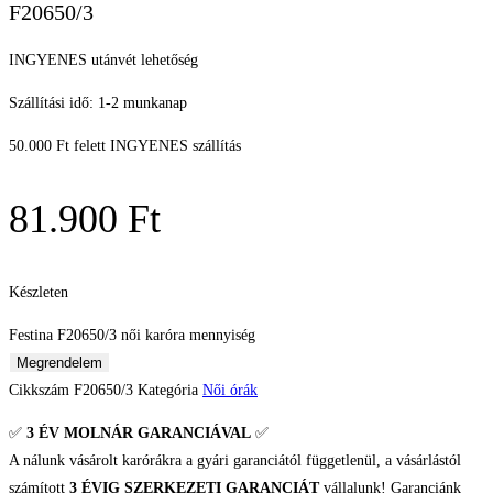
F20650/3
INGYENES utánvét lehetőség
Szállítási idő: 1-2 munkanap
50.000 Ft felett INGYENES szállítás
81.900
Ft
Készleten
Festina F20650/3 női karóra mennyiség
Megrendelem
Cikkszám
F20650/3
Kategória
Női órák
✅
3 ÉV
MOLNÁR GARANCIÁVAL
✅
A nálunk vásárolt karórákra a gyári garanciától függetlenül, a vásárlástól
számított
3 ÉVIG SZERKEZETI GARANCIÁT
vállalunk! Garanciánk