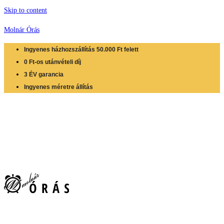
Skip to content
Molnár Órás
Ingyenes házhozszállítás 50.000 Ft felett
0 Ft-os utánvételi díj
3 ÉV garancia
Ingyenes méretre állítás