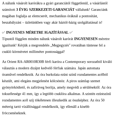
A nálunk vásárolt karórákra a gyári garanciától függetlenül, a vásárlástól
karóra
számított
3 ÉVIG SZERKEZETI GARANCIÁT
vállalunk! Garanciánk
mennyiség
magában foglalja az elemcserét, mechanikus óráknál a pontosítást,
beszabályzást – üzletünkben vagy akár háztól-házig szolgáltatással is!
✅
INGYENES MÉRETRE IGAZÍTÁSSAL
✅
Típustól függően minden nálunk vásárolt karórát
INGYENESEN
méretre
igazítunk! Kérjük a megrendelés „Megjegyzés” rovatában tüntesse fel a
csukló körméretet milliméter pontossággal!
Az Orient RA-AR0010R30B férfi karóra a Contemporary sorozatból kiváló
választás a modern dizájnt kedvelő férfiak számára. Japán automata
óraművel rendelkezik. Az óra burkolata ezüst színű rozsdamentes acélból
készült, ami elegáns megjelenést kölcsönöz. A piros számlap szemet
gyönyörködtető, és zafírüveg borítja, amely megvédi a sérülésektől. Az óra
tokszélessége 41 mm, így a legtöbb csuklóra alkalmas. A szintén ezüstszínű
rozsdamentes acél szíj tökéletesen illeszkedik az összképhez. Az óra 50
méterig tartó vízállósággal rendelkezik, így ellenáll a kisebb
fröccsenéseknek.