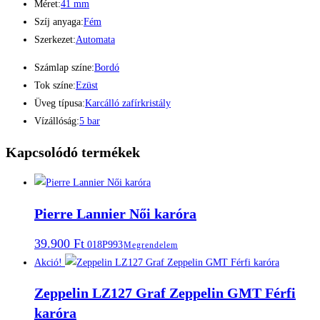
Méret:
41 mm
Szíj anyaga:
Fém
Szerkezet:
Automata
Számlap színe:
Bordó
Tok színe:
Ezüst
Üveg típusa:
Karcálló zafírkristály
Vízállóság:
5 bar
Kapcsolódó termékek
Pierre Lannier Női karóra
39.900
Ft
018P993
Megrendelem
Akció!
Zeppelin LZ127 Graf Zeppelin GMT Férfi
karóra