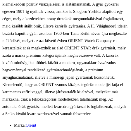
kiemelkedően pozitív visszajelzései is alátámasztanak. A gyár gyökerei
egészen 1901-ig nyúlnak vissza, amikor is Shogoro Yoshida alapított egy
céget, mely a kezdetekben arany óratokok megmunkálásával foglalkozott,
majd később átállt órák, illetve karórák gyártására. A II. Világhaború idején
bezárta kapuit a gyár, azonban 1950-ben Tama Keiki néven újra megkezdte
működését, melyet az azt követő évben ORIENT Watch Company-ra
kereszteltek át és megkezdték az első ORIENT STAR órák gyártását, mely
azóta a márka prémium kategóriájának megnevezésévé vált. A karórák
kiváló minőségüket többek között a modern, ugyanakkor évszázados
hagyománnyal rendelkező gyártástechnológiának, a prémium
anyaghasználatnak, illetve a minőségi japán gyártásnak köszönhetik.
Kiemelendő, hogy az ORIENT számos középkategóriás modelljét látja el
karcmentes zafírüveggel, illetve járástartalék kijelzővel, melyeket más
márkáknál csak a felsőkategóriás modellekben találhatunk meg. Az
automata órák gyártása mellett kvarcóra gyártással is foglalkoznak, melyek
a Seiko kiváló kvarc szerkezetével vannak felszerelve.
Márka:
Orient