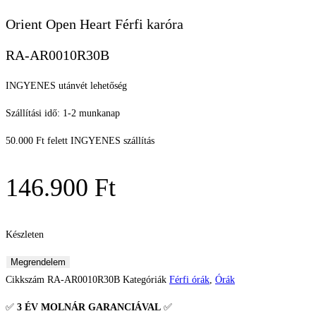
Orient Open Heart Férfi karóra
RA-AR0010R30B
INGYENES utánvét lehetőség
Szállítási idő: 1-2 munkanap
50.000 Ft felett INGYENES szállítás
146.900
Ft
Készleten
Orient
Megrendelem
Open
Cikkszám
RA-AR0010R30B
Kategóriák
Férfi órák
,
Órák
Heart
✅
3 ÉV
MOLNÁR GARANCIÁVAL
✅
Férfi