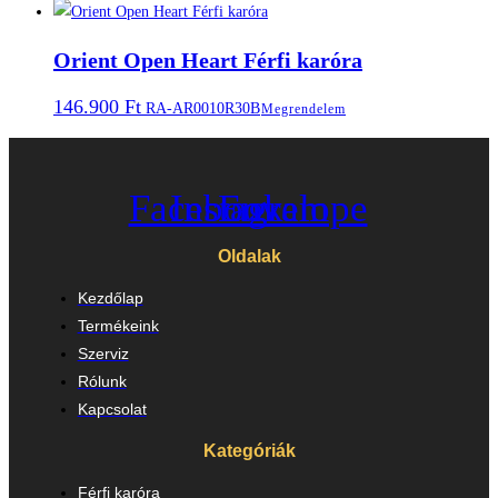
Orient Open Heart Férfi karóra
146.900
Ft
RA-AR0010R30B
Megrendelem
Facebook
Instagram
Envelope
Oldalak
Kezdőlap
Termékeink
Szerviz
Rólunk
Kapcsolat
Kategóriák
Férfi karóra