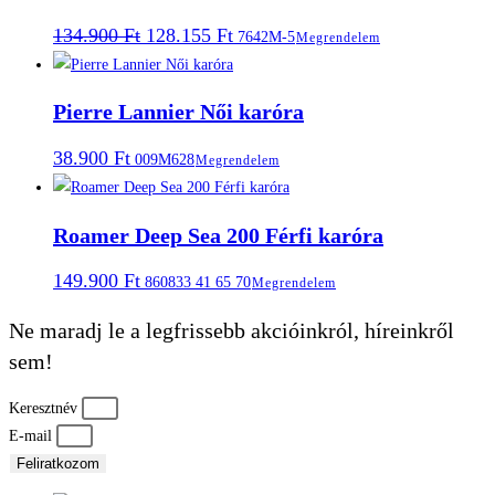
Original
Current
134.900
Ft
128.155
Ft
7642M-5
Megrendelem
price
price
was:
is:
134.900 Ft.
128.155 Ft.
Pierre Lannier Női karóra
38.900
Ft
009M628
Megrendelem
Roamer Deep Sea 200 Férfi karóra
149.900
Ft
860833 41 65 70
Megrendelem
Ne maradj le a legfrissebb akcióinkról, híreinkről
sem!
Keresztnév
E-mail
Feliratkozom