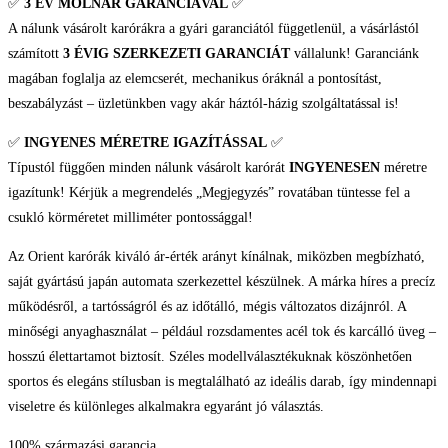
✅
3 ÉV
MOLNÁR GARANCIÁVAL
✅
A nálunk vásárolt karórákra a gyári garanciától függetlenül, a vásárlástól
számított
3 ÉVIG SZERKEZETI GARANCIÁT
vállalunk! Garanciánk
magában foglalja az elemcserét, mechanikus óráknál a pontosítást,
beszabályzást – üzletünkben vagy akár háztól-házig szolgáltatással is!
✅
INGYENES MÉRETRE IGAZÍTÁSSAL
✅
Típustól függően minden nálunk vásárolt karórát
INGYENESEN
méretre
igazítunk! Kérjük a megrendelés „Megjegyzés” rovatában tüntesse fel a
csukló körméretet milliméter pontossággal!
Az Orient karórák kiváló ár-érték arányt kínálnak, miközben megbízható,
saját gyártású japán automata szerkezettel készülnek. A márka híres a precíz
működésről, a tartósságról és az időtálló, mégis változatos dizájnról. A
minőségi anyaghasználat – például rozsdamentes acél tok és karcálló üveg –
hosszú élettartamot biztosít. Széles modellválasztékuknak köszönhetően
sportos és elegáns stílusban is megtalálható az ideális darab, így mindennapi
viseletre és különleges alkalmakra egyaránt jó választás.
100% származási garancia