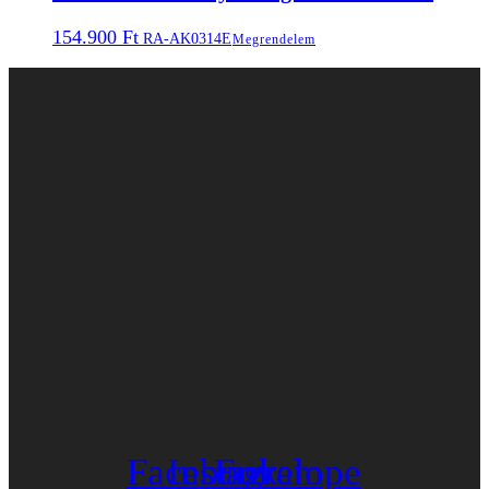
154.900
Ft
RA-AK0314E
Megrendelem
Facebook
Instagram
Envelope