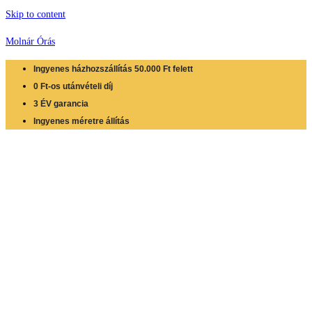
Skip to content
Molnár Órás
Ingyenes házhozszállítás 50.000 Ft felett
0 Ft-os utánvételi díj
3 ÉV garancia
Ingyenes méretre állítás