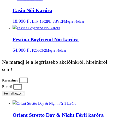
Casio Nõi Karóra
18.990
Ft
LTP-1302PL-7BVEF
Megrendelem
Festina Boyfriend Női karóra
64.900
Ft
F20603/2
Megrendelem
Ne maradj le a legfrissebb akcióinkról, híreinkről
sem!
Keresztnév
E-mail
Feliratkozom
Orient Stretto Day & Night Férfi karóra