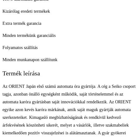
Kizárólag eredeti termékek
Extra termék garancia
Minden termékünk garanciális
Folyamatos szállítás
Minden munkanapon szállítunk
Termék leírása
Az ORIENT Japán első számú automata óra gyártója. A cég a Seiko csoport
tagja, azonban önálló egységként működik, saját történelemmel és az
automata karóra gyártásban saját innovációkkal rendelkezik. Az ORIENT
egyike azon kevés karóra márkának, amik saját maguk gyártják automata
szerkezeteiket. Kimagasló megbízhatóságának és rendkívül kedvező
árfekvésének köszönheti sikerét, melyet a vásárlók, illetve szakmabeliek
kiemelkedően pozitív visszajelzései is alátámasztanak. A gyár gyökerei