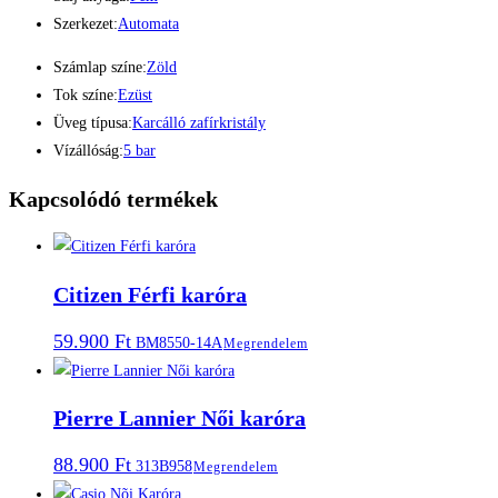
Szerkezet:
Automata
Számlap színe:
Zöld
Tok színe:
Ezüst
Üveg típusa:
Karcálló zafírkristály
Vízállóság:
5 bar
Kapcsolódó termékek
Citizen Férfi karóra
59.900
Ft
BM8550-14A
Megrendelem
Pierre Lannier Női karóra
88.900
Ft
313B958
Megrendelem