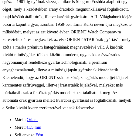
egészen 1901-ig nyúlnak vissza, amikor is Shogoro Yoshida alapított egy
céget, mely a kezdetekben arany óratokok megmunkálásával foglalkozott,
majd később átállt órák, illetve karórák gyártására. A II. Világhaború idején
bezárta kapuit a gyár, azonban 1950-ben Tama Keiki néven újra megkezdte
működését, melyet az azt követő évben ORIENT Watch Company-ra
kereszteltek át és megkezdték az első ORIENT STAR órák gyártását, mely
azóta a márka prémium kategóriájának megnevezésévé vált. A karórák
kiváló minőségüket többek között a modern, ugyanakkor évszázados
hagyománnyal rendelkező gyártástechnológiának, a prémium
anyaghasználatnak, illetve a minőségi japán gyártásnak köszönhetik.
Kiemelendő, hogy az ORIENT számos középkategóriás modelljét látja el
karcmentes zafírüveggel, illetve járástartalék kijelzővel, melyeket más
márkáknál csak a felsőkategóriás modellekben találhatunk meg. Az
automata órák gyártása mellett kvarcóra gyártással is foglalkoznak, melyek
a Seiko kiváló kvarc szerkezetével vannak felszerelve.
Márka:
Orient
Méret:
41.5 mm
Szíj anyaga:
Fém