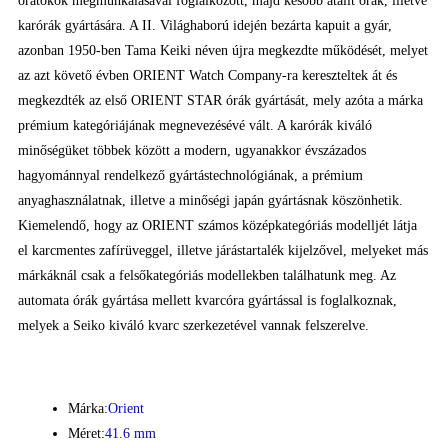
óratokok megmunkálásával foglalkozott, majd később átállt órák, illetve
karórák gyártására. A II. Világhaború idején bezárta kapuit a gyár,
azonban 1950-ben Tama Keiki néven újra megkezdte működését, melyet
az azt követő évben ORIENT Watch Company-ra kereszteltek át és
megkezdték az első ORIENT STAR órák gyártását, mely azóta a márka
prémium kategóriájának megnevezésévé vált. A karórák kiváló
minőségüket többek között a modern, ugyanakkor évszázados
hagyománnyal rendelkező gyártástechnológiának, a prémium
anyaghasználatnak, illetve a minőségi japán gyártásnak köszönhetik.
Kiemelendő, hogy az ORIENT számos középkategóriás modelljét látja
el karcmentes zafírüveggel, illetve járástartalék kijelzővel, melyeket más
márkáknál csak a felsőkategóriás modellekben találhatunk meg. Az
automata órák gyártása mellett kvarcóra gyártással is foglalkoznak,
melyek a Seiko kiváló kvarc szerkezetével vannak felszerelve.
Márka:
Orient
Méret:
41.6 mm