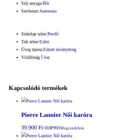
Szíj anyaga:
Bőr
Szerkezet:
Automata
Számlap színe:
Bordó
Tok színe:
Ezüst
Üveg típusa:
Edzett ásványüveg
Vízállóság:
5 bar
Kapcsolódó termékek
Pierre Lannier Női karóra
39.900
Ft
018P993
Megrendelem