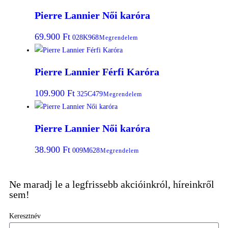
Pierre Lannier Női karóra
69.900
Ft
028K968
Megrendelem
Pierre Lannier Férfi Karóra
109.900
Ft
325C479
Megrendelem
Pierre Lannier Női karóra
38.900
Ft
009M628
Megrendelem
Ne maradj le a legfrissebb akcióinkról, híreinkről
sem!
Keresztnév