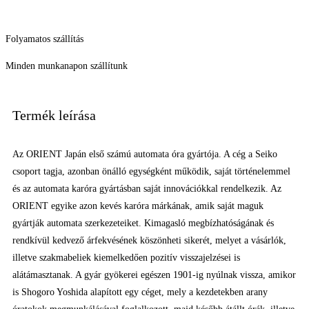
Folyamatos szállítás
Minden munkanapon szállítunk
Termék leírása
Az ORIENT Japán első számú automata óra gyártója. A cég a Seiko
csoport tagja, azonban önálló egységként működik, saját történelemmel
és az automata karóra gyártásban saját innovációkkal rendelkezik. Az
ORIENT egyike azon kevés karóra márkának, amik saját maguk
gyártják automata szerkezeteiket. Kimagasló megbízhatóságának és
rendkívül kedvező árfekvésének köszönheti sikerét, melyet a vásárlók,
illetve szakmabeliek kiemelkedően pozitív visszajelzései is
alátámasztanak. A gyár gyökerei egészen 1901-ig nyúlnak vissza, amikor
is Shogoro Yoshida alapított egy céget, mely a kezdetekben arany