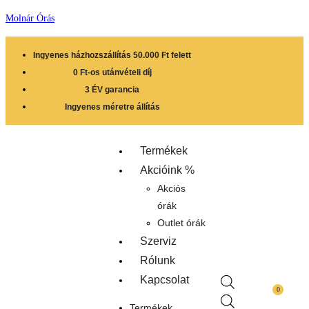
Molnár Órás
Ingyenes házhozszállítás 50.000 Ft felett
0 Ft-os utánvételi díj
3 ÉV garancia
Ingyenes méretre állítás
Termékek
Akcióink %
Akciós
órák
Outlet órák
Szerviz
Rólunk
Kapcsolat
0
Termékek