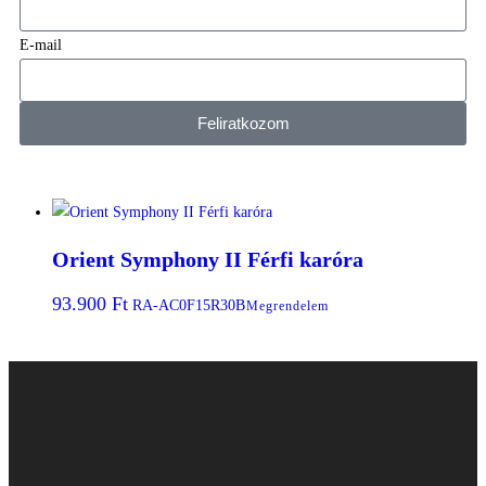
E-mail
Feliratkozom
Orient Symphony II Férfi karóra
93.900
Ft
RA-AC0F15R30B
Megrendelem