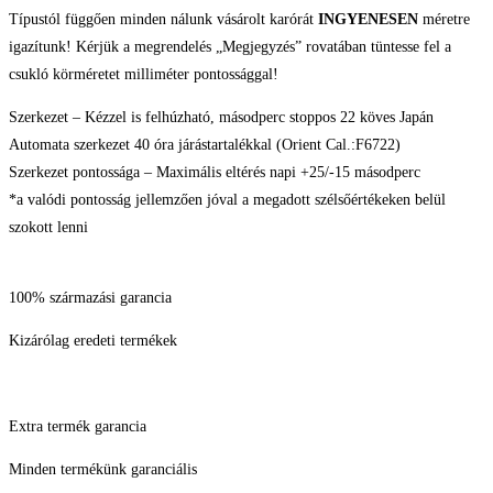
Típustól függően minden nálunk vásárolt karórát
INGYENESEN
méretre
igazítunk! Kérjük a megrendelés „Megjegyzés” rovatában tüntesse fel a
csukló körméretet milliméter pontossággal!
Szerkezet – Kézzel is felhúzható, másodperc stoppos 22 köves Japán
Automata szerkezet 40 óra járástartalékkal (Orient Cal.:F6722)
Szerkezet pontossága – Maximális eltérés napi +25/-15 másodperc
*a valódi pontosság jellemzően jóval a megadott szélsőértékeken belül
szokott lenni
100% származási garancia
Kizárólag eredeti termékek
Extra termék garancia
Minden termékünk garanciális