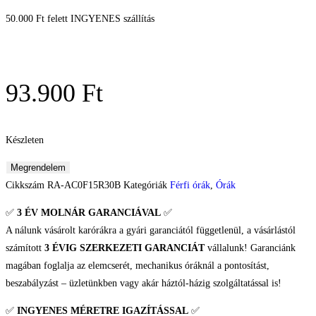
50.000 Ft felett INGYENES szállítás
93.900
Ft
Készleten
Megrendelem
Cikkszám
RA-AC0F15R30B
Kategóriák
Férfi órák
,
Órák
✅
3 ÉV
MOLNÁR GARANCIÁVAL
✅
A nálunk vásárolt karórákra a gyári garanciától függetlenül, a vásárlástól
számított
3 ÉVIG SZERKEZETI GARANCIÁT
vállalunk! Garanciánk
magában foglalja az elemcserét, mechanikus óráknál a pontosítást,
beszabályzást – üzletünkben vagy akár háztól-házig szolgáltatással is!
✅
INGYENES MÉRETRE IGAZÍTÁSSAL
✅