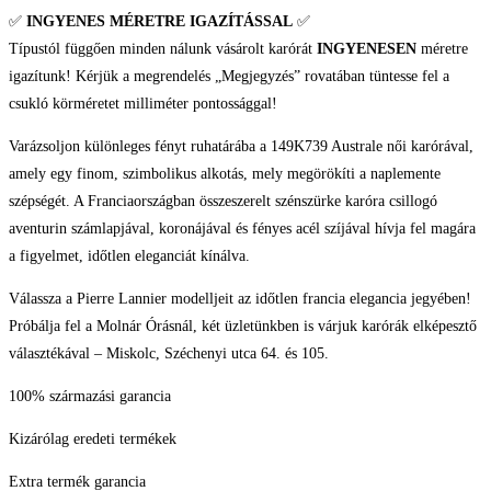
✅
INGYENES MÉRETRE IGAZÍTÁSSAL
✅
Típustól függően minden nálunk vásárolt karórát
INGYENESEN
méretre
igazítunk! Kérjük a megrendelés „Megjegyzés” rovatában tüntesse fel a
csukló körméretet milliméter pontossággal!
Varázsoljon különleges fényt ruhatárába a 149K739 Australe női karórával,
amely egy finom, szimbolikus alkotás, mely megörökíti a naplemente
szépségét. A Franciaországban összeszerelt szénszürke karóra csillogó
aventurin számlapjával, koronájával és fényes acél szíjával hívja fel magára
a figyelmet, időtlen eleganciát kínálva.
Válassza a Pierre Lannier modelljeit az időtlen francia elegancia jegyében!
Próbálja fel a Molnár Órásnál, két üzletünkben is várjuk karórák elképesztő
választékával – Miskolc, Széchenyi utca 64. és 105.
100% származási garancia
Kizárólag eredeti termékek
Extra termék garancia