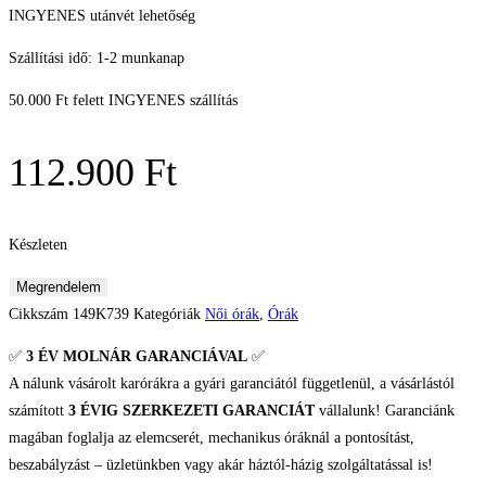
INGYENES utánvét lehetőség
Szállítási idő: 1-2 munkanap
50.000 Ft felett INGYENES szállítás
112.900
Ft
Készleten
Pierre
Megrendelem
Lannier
Cikkszám
149K739
Kategóriák
Női órák
,
Órák
Australe
✅
3 ÉV
MOLNÁR GARANCIÁVAL
✅
Női
A nálunk vásárolt karórákra a gyári garanciától függetlenül, a vásárlástól
karóra
számított
3 ÉVIG SZERKEZETI GARANCIÁT
vállalunk! Garanciánk
mennyiség
magában foglalja az elemcserét, mechanikus óráknál a pontosítást,
beszabályzást – üzletünkben vagy akár háztól-házig szolgáltatással is!