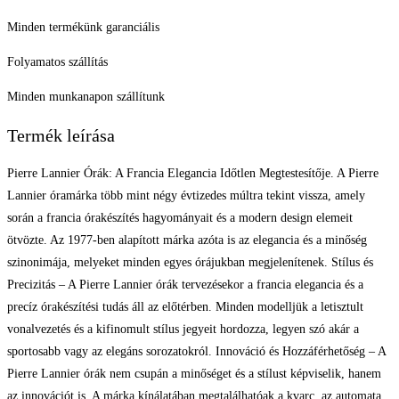
Minden termékünk garanciális
Folyamatos szállítás
Minden munkanapon szállítunk
Termék leírása
Pierre Lannier Órák: A Francia Elegancia Időtlen Megtestesítője. A Pierre
Lannier óramárka több mint négy évtizedes múltra tekint vissza, amely
során a francia órakészítés hagyományait és a modern design elemeit
ötvözte. Az 1977-ben alapított márka azóta is az elegancia és a minőség
szinonimája, melyeket minden egyes órájukban megjelenítenek. Stílus és
Precizitás – A Pierre Lannier órák tervezésekor a francia elegancia és a
precíz órakészítési tudás áll az előtérben. Minden modelljük a letisztult
vonalvezetés és a kifinomult stílus jegyeit hordozza, legyen szó akár a
sportosabb vagy az elegáns sorozatokról. Innováció és Hozzáférhetőség – A
Pierre Lannier órák nem csupán a minőséget és a stílust képviselik, hanem
az innovációt is. A márka kínálatában megtalálhatóak a kvarc, az automata,