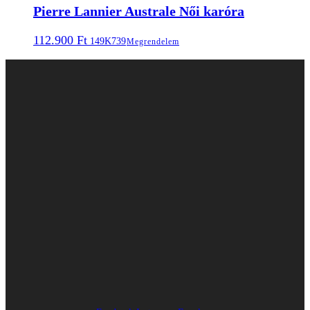
Pierre Lannier Australe Női karóra
112.900
Ft
149K739
Megrendelem