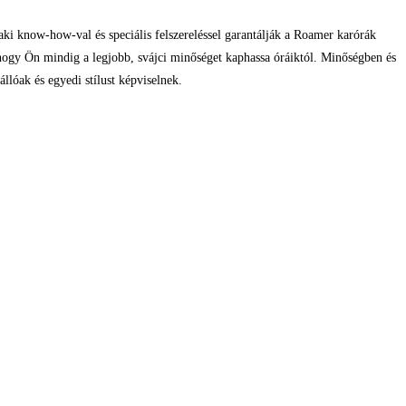
ki know-how-val és speciális felszereléssel garantálják a Roamer karórák
 hogy Ön mindig a legjobb, svájci minőséget kaphassa óráiktól. Minőségben és
lóak és egyedi stílust képviselnek.