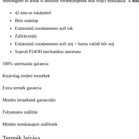
Minőségben és árban is abszolút versenyképesek más svájci márkákkal. A
Ro
42 mm-es tokátmérő
Bézs számlap
Ezüstszínű rozsdamentes acél tok
Zafírkristály
Ezüstszínű rozsdamentes acél szíj + barna valódi bőr szíj
Soprod P24OH mechanikus automata
100% származási garancia
Kizárólag eredeti termékek
Extra termék garancia
Minden termékünk garanciális
Folyamatos szállítás
Minden munkanapon szállítunk
Termék leírása