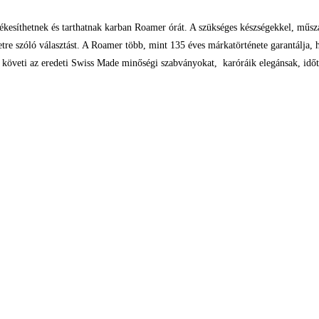
ékesíthetnek és tarthatnak karban Roamer órát. A szükséges készségekkel, műsza
tre szóló választást. A Roamer több, mint 135 éves márkatörténete garantálja,
követi az eredeti Swiss Made minőségi szabványokat, karóráik elegánsak, időtál