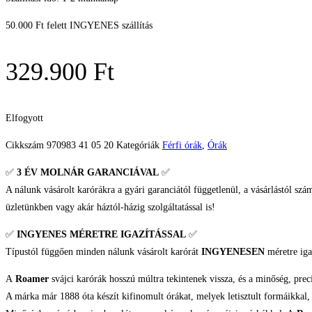
50.000 Ft felett INGYENES szállítás
329.900
Ft
Elfogyott
Cikkszám
970983 41 05 20
Kategóriák
Férfi órák
,
Órák
✅
3 ÉV
MOLNÁR GARANCIÁVAL
✅
A nálunk vásárolt karórákra a gyári garanciától függetlenül, a vásárlástól szá
üzletünkben vagy akár háztól-házig szolgáltatással is!
✅
INGYENES MÉRETRE IGAZÍTÁSSAL
✅
Típustól függően minden nálunk vásárolt karórát
INGYENESEN
méretre iga
A
Roamer
svájci karórák hosszú múltra tekintenek vissza, és a minőség, prec
A márka már 1888 óta készít kifinomult órákat, melyek letisztult formáikkal