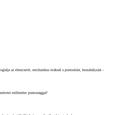
glalja az elemcserét, mechanikus óráknál a pontosítást, beszabályzást –
méretet milliméter pontossággal!