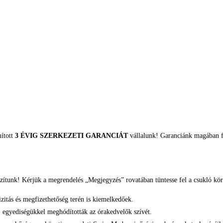
mított
3 ÉVIG SZERKEZETI GARANCIÁT
vállalunk! Garanciánk magában fo
zítunk! Kérjük a megrendelés „Megjegyzés” rovatában tüntesse fel a csukló kör
izitás és megfizethetőség terén is kiemelkedőek.
, egyediségükkel meghódították az órakedvelők szívét.