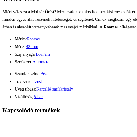
Miért válassza a Molnár Órást? Mert csak hivatalos Roamer-kiskereskedők ért
minden egyes alkatrészének hitelességét, és segítenek Önnek meghozni egy éle
árban is abszolút versenyképesek más svájci márkákkal. A
Roamer
hűségesen 
Márka:
Roamer
Méret:
42 mm
Szíj anyaga:
Bőr
Fém
Szerkezet:
Automata
Számlap színe:
Bézs
Tok színe:
Ezüst
Üveg típusa:
Karcálló zafírkristály
Vízállóság:
5 bar
Kapcsolódó termékek