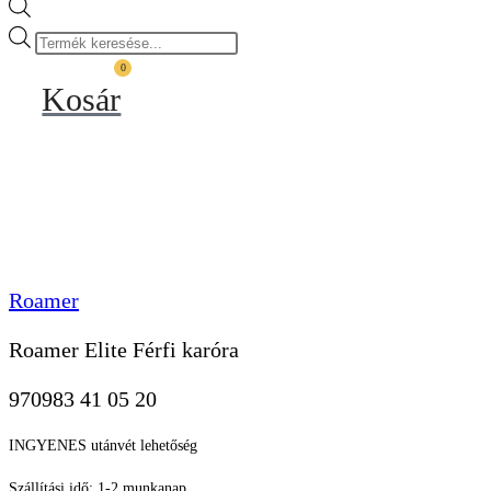
Products
search
0
Kosár
Roamer
Roamer Elite Férfi karóra
970983 41 05 20
INGYENES utánvét lehetőség
Szállítási idő: 1-2 munkanap