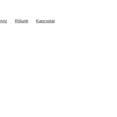
rviz
Rólunk
Kapcsolat