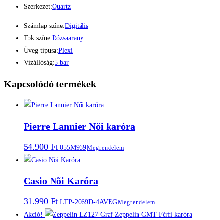
Szerkezet:
Quartz
Számlap színe:
Digitális
Tok színe:
Rózsaarany
Üveg típusa:
Plexi
Vízállóság:
5 bar
Kapcsolódó termékek
Pierre Lannier Női karóra
54.900
Ft
055M939
Megrendelem
Casio Nõi Karóra
31.990
Ft
LTP-2069D-4AVEG
Megrendelem
Akció!