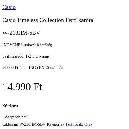
Casio
Casio Timeless Collection Férfi karóra
W-218HM-5BV
INGYENES utánvét lehetőség
Szállítási idő: 1-2 munkanap
50.000 Ft felett INGYENES szállítás
14.990
Ft
Készleten
Casio
Megrendelem
Timeless
Cikkszám
W-218HM-5BV
Kategóriák
Férfi órák
,
Órák