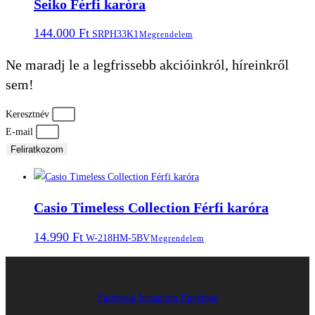
Seiko Férfi karóra
144.000
Ft
SRPH33K1
Megrendelem
Ne maradj le a legfrissebb akcióinkról, híreinkről
sem!
Keresztnév
E-mail
Feliratkozom
Casio Timeless Collection Férfi karóra
14.990
Ft
W-218HM-5BV
Megrendelem
Facebook
Instagram
Envelope