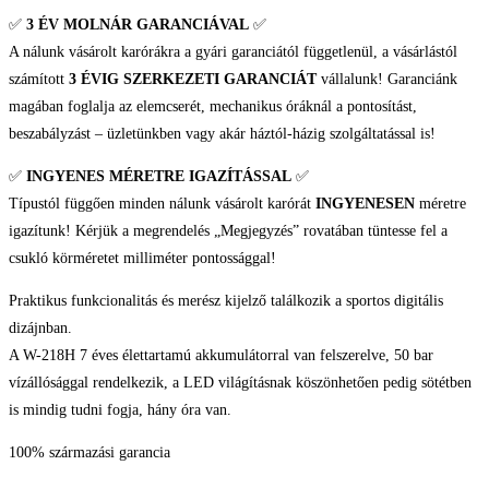
Collection
✅
3 ÉV
MOLNÁR GARANCIÁVAL
✅
Férfi
A nálunk vásárolt karórákra a gyári garanciától függetlenül, a vásárlástól
karóra
számított
3 ÉVIG SZERKEZETI GARANCIÁT
vállalunk! Garanciánk
mennyiség
magában foglalja az elemcserét, mechanikus óráknál a pontosítást,
beszabályzást – üzletünkben vagy akár háztól-házig szolgáltatással is!
✅
INGYENES MÉRETRE IGAZÍTÁSSAL
✅
Típustól függően minden nálunk vásárolt karórát
INGYENESEN
méretre
igazítunk! Kérjük a megrendelés „Megjegyzés” rovatában tüntesse fel a
csukló körméretet milliméter pontossággal!
Praktikus funkcionalitás és merész kijelző találkozik a sportos digitális
dizájnban.
A W-218H 7 éves élettartamú akkumulátorral van felszerelve, 50 bar
vízállósággal rendelkezik, a LED világításnak köszönhetően pedig sötétben
is mindig tudni fogja, hány óra van.
100% származási garancia