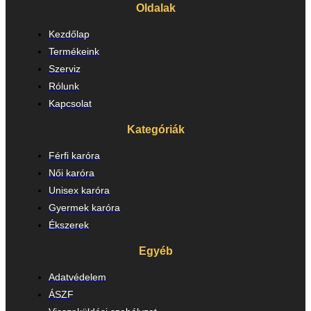
Oldalak
Kezdőlap
Termékeink
Szerviz
Rólunk
Kapcsolat
Kategóriák
Férfi karóra
Női karóra
Unisex karóra
Gyermek karóra
Ékszerek
Egyéb
Adatvédelem
ÁSZF