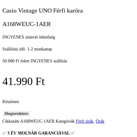
Casio Vintage UNO Férfi karóra
A168WEUC-1AER
INGYENES utánvét lehetőség
Szállítási idő: 1-2 munkanap
50.000 Ft felett INGYENES szállítás
41.990
Ft
Készleten
Casio
Megrendelem
Vintage
Cikkszám
A168WEUC-1AER
Kategóriák
Férfi órák
,
Órák
UNO
✅
3 ÉV
MOLNÁR GARANCIÁVAL
✅
Férfi