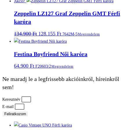
Akció!
Zeppelin LZ127 Graf Zeppelin GMT Férfi
karóra
Original
Current
134.900
Ft
128.155
Ft
7642M-5
Megrendelem
price
price
was:
is:
134.900 Ft.
128.155 Ft.
Festina Boyfriend Női karóra
64.900
Ft
F20603/2
Megrendelem
Ne maradj le a legfrissebb akcióinkról, híreinkről
sem!
Keresztnév
E-mail
Feliratkozom