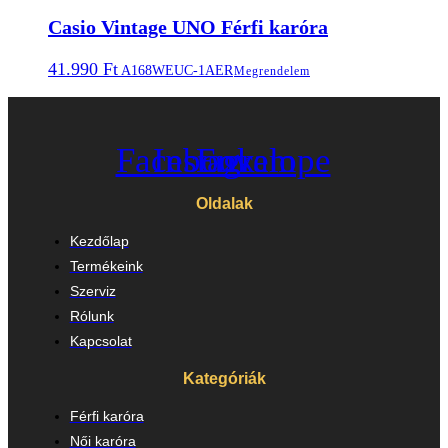
Casio Vintage UNO Férfi karóra
41.990
Ft
A168WEUC-1AER
Megrendelem
Facebook
Instagram
Envelope
Oldalak
Kezdőlap
Termékeink
Szerviz
Rólunk
Kapcsolat
Kategóriák
Férfi karóra
Női karóra