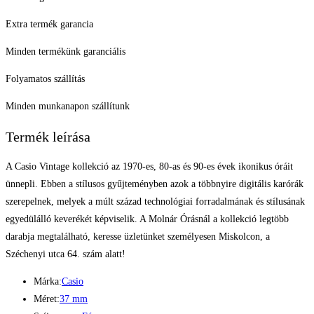
Extra termék garancia
Minden termékünk garanciális
Folyamatos szállítás
Minden munkanapon szállítunk
Termék leírása
A Casio Vintage kollekció az 1970-es, 80-as és 90-es évek ikonikus óráit
ünnepli. Ebben a stílusos gyűjteményben azok a többnyire digitális karórák
szerepelnek, melyek a múlt század technológiai forradalmának és stílusának
egyedülálló keverékét képviselik. A Molnár Órásnál a kollekció legtöbb
darabja megtalálható, keresse üzletünket személyesen Miskolcon, a
Széchenyi utca 64. szám alatt!
Márka:
Casio
Méret:
37 mm