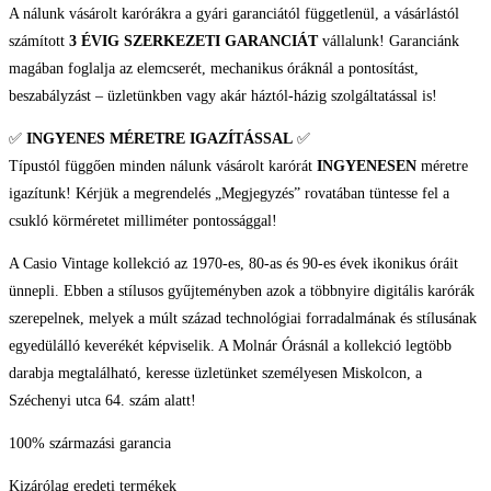
A nálunk vásárolt karórákra a gyári garanciától függetlenül, a vásárlástól
karóra
számított
3 ÉVIG SZERKEZETI GARANCIÁT
vállalunk! Garanciánk
mennyiség
magában foglalja az elemcserét, mechanikus óráknál a pontosítást,
beszabályzást – üzletünkben vagy akár háztól-házig szolgáltatással is!
✅
INGYENES MÉRETRE IGAZÍTÁSSAL
✅
Típustól függően minden nálunk vásárolt karórát
INGYENESEN
méretre
igazítunk! Kérjük a megrendelés „Megjegyzés” rovatában tüntesse fel a
csukló körméretet milliméter pontossággal!
A Casio Vintage kollekció az 1970-es, 80-as és 90-es évek ikonikus óráit
ünnepli. Ebben a stílusos gyűjteményben azok a többnyire digitális karórák
szerepelnek, melyek a múlt század technológiai forradalmának és stílusának
egyedülálló keverékét képviselik. A Molnár Órásnál a kollekció legtöbb
darabja megtalálható, keresse üzletünket személyesen Miskolcon, a
Széchenyi utca 64. szám alatt!
100% származási garancia
Kizárólag eredeti termékek