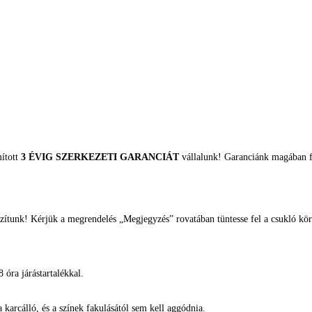
mított
3 ÉVIG SZERKEZETI GARANCIÁT
vállalunk! Garanciánk magában fo
zítunk! Kérjük a megrendelés „Megjegyzés” rovatában tüntesse fel a csukló kör
 óra járástartalékkal.
arcálló, és a színek fakulásától sem kell aggódnia.