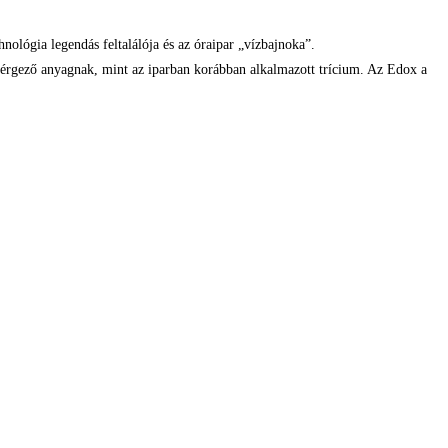
nológia legendás feltalálója és az óraipar „vízbajnoka”.
érgező anyagnak, mint az iparban korábban alkalmazott trícium. Az Edox a