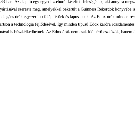
83-ban. Az alapító egy egyedi zsebórát készített feleségének, aki annyira megs
yártásával szerezte meg, amelyekkel bekerült a Guinness Rekordok könyvébe is. 
 elegáns órák egyszerűbb felépítésűek és laposabbak. Az Edox órák minden rész
artson a technológia fejlődésével, így minden típusú Edox karóra rozsdamentes 
ronával is büszkélkedhetnek. Az Edox órák nem csak időmérő eszközök, hanem ö