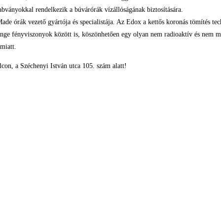
abványokkal rendelkezik a búvárórák vízállóságának biztosítására.
e órák vezető gyártója és specialistája. Az Edox a kettős koronás tömítés tech
nge fényviszonyok között is, köszönhetően egy olyan nem radioaktív és nem m
miatt.
lcon, a Széchenyi István utca 105. szám alatt!