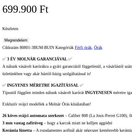
699.900
Ft
Készleten
Edox
Megrendelem
Neptunian
Cikkszám
80801-3BUM-BUIN
Kategóriák
Férfi órák
,
Órák
Grande
✅
3 ÉV
MOLNÁR GARANCIÁVAL
✅
Réserve
A nálunk vásárolt karórákra a gyári garanciától függetlenül, a vásárlástól szá
Date
üzletünkben vagy akár háztól-házig szolgáltatással is!
Automatic
Férfi
✅
INGYENES MÉRETRE IGAZÍTÁSSAL
✅
karóra
Típustól függően minden nálunk vásárolt karórát
INGYENESEN
méretre iga
mennyiség
Exkluzív svájci modellek a Molnár Órás kínálatában!
26 köves svájci automata szerkezet
– Caliber 808 (La Joux-Perret G100), 68
3 mm vastag zafírüveg
– hogy a karcok miatt ne kelljen aggódni
Kerámia lünetta
– A rozsdamentes acélnál akár négyszer keményebb kerámia k