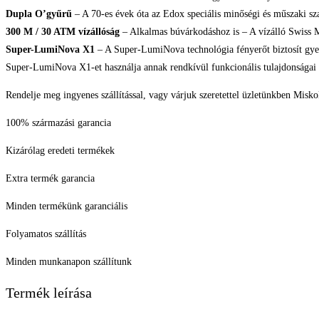
Dupla O’gyűrű
– A 70-es évek óta az Edox speciális minőségi és műszaki sz
300 M / 30 ATM vízállóság
– Alkalmas búvárkodáshoz is – A vízálló Swiss Mad
Super-LumiNova X1
– A Super-LumiNova technológia fényerőt biztosít gye
Super-LumiNova X1-et használja annak rendkívül funkcionális tulajdonságai 
Rendelje meg ingyenes szállítással, vagy várjuk szeretettel üzletünkben Misko
100% származási garancia
Kizárólag eredeti termékek
Extra termék garancia
Minden termékünk garanciális
Folyamatos szállítás
Minden munkanapon szállítunk
Termék leírása