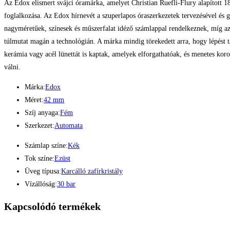
Az Edox elismert svájci óramárka, amelyet Christian Ruefli-Flury alapított 18
foglalkozása. Az Edox hírnevét a szuperlapos óraszerkezetek tervezésével és g
nagyméretűek, színesek és műszerfalat idéző számlappal rendelkeznek, míg az
túlmutat magán a technológián. A márka mindig törekedett arra, hogy lépést t
kerámia vagy acél lünettát is kaptak, amelyek elforgathatóak, és menetes ko
válni.
Márka:
Edox
Méret:
42 mm
Szíj anyaga:
Fém
Szerkezet:
Automata
Számlap színe:
Kék
Tok színe:
Ezüst
Üveg típusa:
Karcálló zafírkristály
Vízállóság:
30 bar
Kapcsolódó termékek