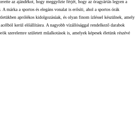
zerette az ajándékot, hogy meggyőzte férjét, hogy az óragyártás legyen a
A márka a sportos és elegáns vonalat is erősíti, ahol a sportos órák
letükben aprólékos kidolgozásúak, és olyan finom ízléssel készülnek, amely
acélból kerül előállításra. A nagyobb vízállósággal rendelkező darabok
rök szerelemre született műalkotások is, amelyek képesek életünk részévé