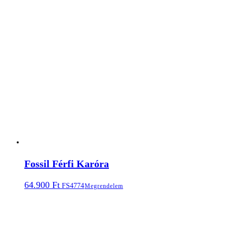
Fossil Férfi Karóra
64.900
Ft
FS4774
Megrendelem