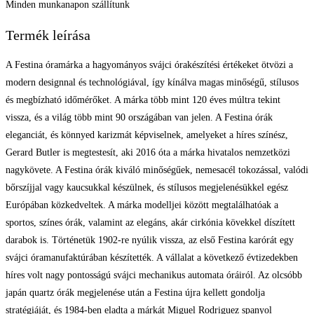
Minden munkanapon szállítunk
Termék leírása
A Festina óramárka a hagyományos svájci órakészítési értékeket ötvözi a
modern designnal és technológiával, így kínálva magas minőségű, stílusos
és megbízható időmérőket. A márka több mint 120 éves múltra tekint
vissza, és a világ több mint 90 országában van jelen. A Festina órák
eleganciát, és könnyed karizmát képviselnek, amelyeket a híres színész,
Gerard Butler is megtestesít, aki 2016 óta a márka hivatalos nemzetközi
nagykövete. A Festina órák kiváló minőségűek, nemesacél tokozással, valódi
bőrszíjjal vagy kaucsukkal készülnek, és stílusos megjelenésükkel egész
Európában közkedveltek. A márka modelljei között megtalálhatóak a
sportos, színes órák, valamint az elegáns, akár cirkónia kövekkel díszített
darabok is. Történetük 1902-re nyúlik vissza, az első Festina karórát egy
svájci óramanufaktúrában készítették. A vállalat a következő évtizedekben
híres volt nagy pontosságú svájci mechanikus automata óráiról. Az olcsóbb
japán quartz órák megjelenése után a Festina újra kellett gondolja
stratégiáját, és 1984-ben eladta a márkát Miguel Rodriguez spanyol