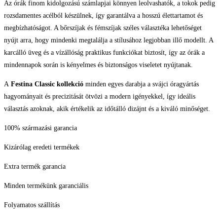
Az órák finom kidolgozású számlapjai könnyen leolvashatók, a tokok pedig
rozsdamentes acélból készülnek, így garantálva a hosszú élettartamot és
megbízhatóságot. A bőrszíjak és fémszíjak széles választéka lehetőséget
nyújt arra, hogy mindenki megtalálja a stílusához legjobban illő modellt. A
karcálló üveg és a vízállóság praktikus funkciókat biztosít, így az órák a
mindennapok során is kényelmes és biztonságos viseletet nyújtanak.
A
Festina Classic kollekció
minden egyes darabja a svájci óragyártás
hagyományait és precizitását ötvözi a modern igényekkel, így ideális
választás azoknak, akik értékelik az időtálló dizájnt és a kiváló minőséget.
100% származási garancia
Kizárólag eredeti termékek
Extra termék garancia
Minden termékünk garanciális
Folyamatos szállítás