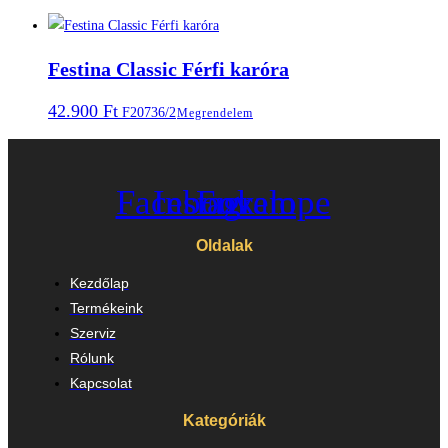
Festina Classic Férfi karóra
42.900
Ft
F20736/2
Megrendelem
Facebook
Instagram
Envelope
Oldalak
Kezdőlap
Termékeink
Szerviz
Rólunk
Kapcsolat
Kategóriák