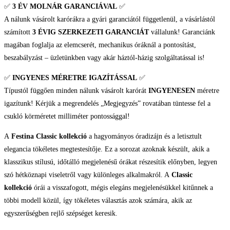
✅
3 ÉV
MOLNÁR GARANCIÁVAL
✅
mennyiség
A nálunk vásárolt karórákra a gyári garanciától függetlenül, a vásárlástól
számított
3 ÉVIG SZERKEZETI GARANCIÁT
vállalunk! Garanciánk
magában foglalja az elemcserét, mechanikus óráknál a pontosítást,
beszabályzást – üzletünkben vagy akár háztól-házig szolgáltatással is!
✅
INGYENES MÉRETRE IGAZÍTÁSSAL
✅
Típustól függően minden nálunk vásárolt karórát
INGYENESEN
méretre
igazítunk! Kérjük a megrendelés „Megjegyzés” rovatában tüntesse fel a
csukló körméretet milliméter pontossággal!
A
Festina Classic kollekció
a hagyományos óradizájn és a letisztult
elegancia tökéletes megtestesítője. Ez a sorozat azoknak készült, akik a
klasszikus stílusú, időtálló megjelenésű órákat részesítik előnyben, legyen
szó hétköznapi viseletről vagy különleges alkalmakról. A
Classic
kollekció
órái a visszafogott, mégis elegáns megjelenésükkel kitűnnek a
többi modell közül, így tökéletes választás azok számára, akik az
egyszerűségben rejlő szépséget keresik.