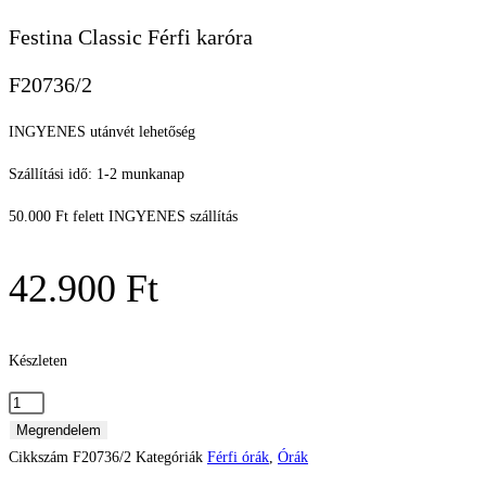
Festina Classic Férfi karóra
F20736/2
INGYENES utánvét lehetőség
Szállítási idő: 1-2 munkanap
50.000 Ft felett INGYENES szállítás
42.900
Ft
Készleten
Festina
Classic
Megrendelem
Férfi
Cikkszám
F20736/2
Kategóriák
Férfi órák
,
Órák
karóra