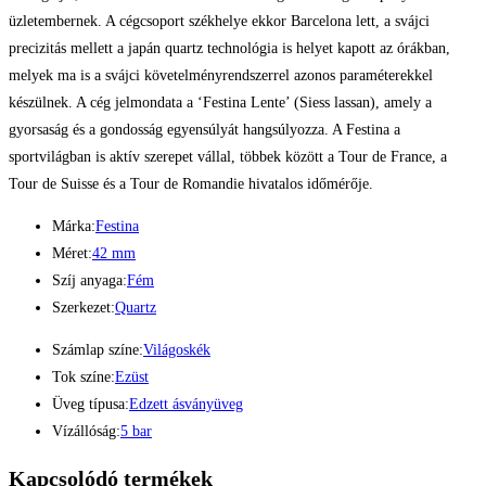
üzletembernek. A cégcsoport székhelye ekkor Barcelona lett, a svájci
precizitás mellett a japán quartz technológia is helyet kapott az órákban,
melyek ma is a svájci követelményrendszerrel azonos paraméterekkel
készülnek. A cég jelmondata a ‘Festina Lente’ (Siess lassan), amely a
gyorsaság és a gondosság egyensúlyát hangsúlyozza. A Festina a
sportvilágban is aktív szerepet vállal, többek között a Tour de France, a
Tour de Suisse és a Tour de Romandie hivatalos időmérője.
Márka:
Festina
Méret:
42 mm
Szíj anyaga:
Fém
Szerkezet:
Quartz
Számlap színe:
Világoskék
Tok színe:
Ezüst
Üveg típusa:
Edzett ásványüveg
Vízállóság:
5 bar
Kapcsolódó termékek