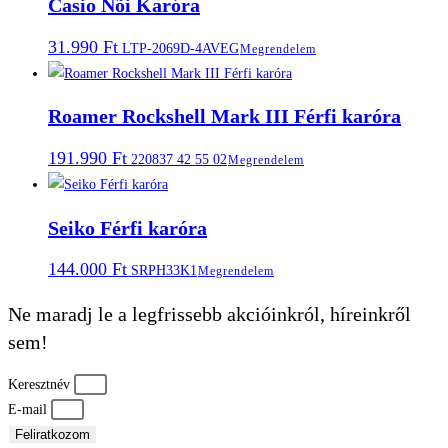
Casio Nõi Karóra
31.990
Ft
LTP-2069D-4AVEG
Megrendelem
Roamer Rockshell Mark III Férfi karóra
191.990
Ft
220837 42 55 02
Megrendelem
Seiko Férfi karóra
144.000
Ft
SRPH33K1
Megrendelem
Ne maradj le a legfrissebb akcióinkról, híreinkről
sem!
Keresztnév
E-mail
Feliratkozom