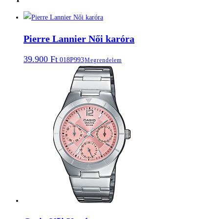
Pierre Lannier Női karóra
39.900
Ft
018P993
Megrendelem