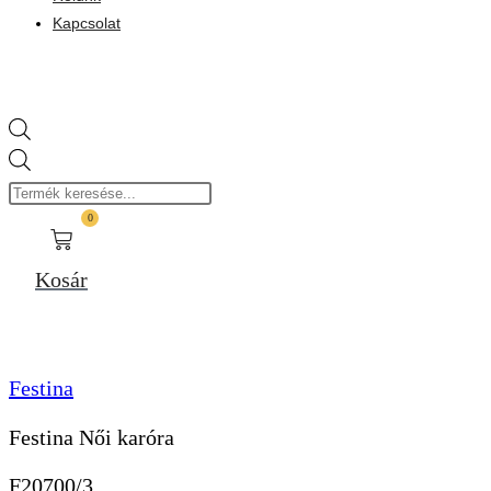
Kapcsolat
Products
search
0
Kosár
Festina
Festina Női karóra
F20700/3