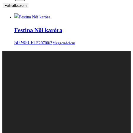
Feliratkozom
Festina Női karóra
50.900
Ft
F20700/3
Megrendelem