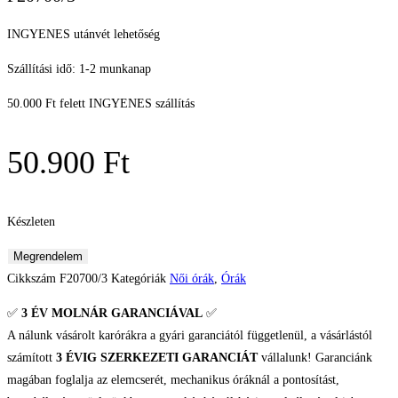
INGYENES utánvét lehetőség
Szállítási idő: 1-2 munkanap
50.000 Ft felett INGYENES szállítás
50.900
Ft
Készleten
Festina
Megrendelem
Női
Cikkszám
F20700/3
Kategóriák
Női órák
,
Órák
karóra
✅
3 ÉV
MOLNÁR GARANCIÁVAL
✅
mennyiség
A nálunk vásárolt karórákra a gyári garanciától függetlenül, a vásárlástól
számított
3 ÉVIG SZERKEZETI GARANCIÁT
vállalunk! Garanciánk
magában foglalja az elemcserét, mechanikus óráknál a pontosítást,