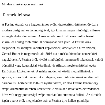
Minden munkanapon szállítunk
Termék leírása
A Festina óramárka a hagyományos svájci órakészítési értékeket ötvözi a
modern designnal és technológiával, így kínálva magas minőségű, stílusos
és megbízható időmérőket. A márka több mint 120 éves múltra tekint
vissza, és a világ több mint 90 országában van jelen. A Festina órák
eleganciát, és könnyed karizmát képviselnek, amelyeket a híres színész,
Gerard Butler is megtestesít, aki 2016 óta a márka hivatalos nemzetközi
nagykövete. A Festina órák kiváló minőségűek, nemesacél tokozással, valódi
bőrszíjjal vagy kaucsukkal készülnek, és stílusos megjelenésükkel egész
Európában közkedveltek. A márka modelljei között megtalálhatóak a
sportos, színes órák, valamint az elegáns, akár cirkónia kövekkel díszített
darabok is. Történetük 1902-re nyúlik vissza, az első Festina karórát egy
svájci óramanufaktúrában készítették. A vállalat a következő évtizedekben
híres volt nagy pontosságú svájci mechanikus automata óráiról. Az olcsóbb
japán quartz órák megjelenése után a Festina újra kellett gondolja