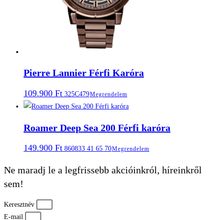
Pierre Lannier Férfi Karóra
109.900
Ft
325C479
Megrendelem
Roamer Deep Sea 200 Férfi karóra
149.900
Ft
860833 41 65 70
Megrendelem
Ne maradj le a legfrissebb akcióinkról, híreinkről
sem!
Keresztnév
E-mail