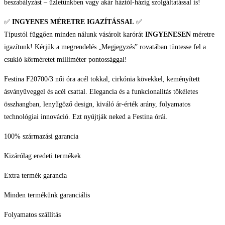
beszabályzást – üzletünkben vagy akár háztól-házig szolgáltatással is!
✅
INGYENES MÉRETRE IGAZÍTÁSSAL
✅
Típustól függően minden nálunk vásárolt karórát
INGYENESEN
méretre
igazítunk! Kérjük a megrendelés „Megjegyzés” rovatában tüntesse fel a
csukló körméretet milliméter pontossággal!
Festina F20700/3 női óra acél tokkal, cirkónia kövekkel, keményített
ásványüveggel és acél csattal. Elegancia és a funkcionalitás tökéletes
összhangban, lenyűgöző design, kiváló ár-érték arány, folyamatos
technológiai innováció. Ezt nyújtják neked a Festina órái.
100% származási garancia
Kizárólag eredeti termékek
Extra termék garancia
Minden termékünk garanciális
Folyamatos szállítás