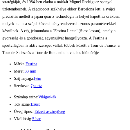
stratégiáját, és 1984-ben eladta a márkát Miguel Rodriguez spanyol
üzletembernek. A cégcsoport székhelye ekkor Barcelona lett, a svájci
precizitás mellett a japán quartz technológia is helyet kapott az órákban,
melyek ma is a svájci követelményrendszerrel azonos paraméterekkel
készülnek. A cég jelmondata a ‘Festina Lente’ (Siess lassan), amely a
gyorsaság és a gondosság egyensúlyát hangsúlyozza. A Festina a
sportvilágban is aktív szerepet vállal, többek között a Tour de France, a
Tour de Suisse és a Tour de Romandie hivatalos időmérője.
Márka:
Festina
Méret:
33 mm
Szíj anyaga:
Fém
Szerkezet:
Quartz
Számlap színe:
Világoskék
Tok színe:
Ezüst
Üveg típusa:
Edzett ásványüveg
Vízállóság:
5 bar