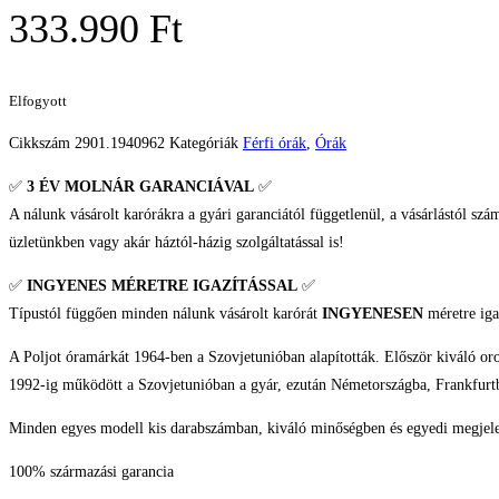
333.990
Ft
Elfogyott
Cikkszám
2901.1940962
Kategóriák
Férfi órák
,
Órák
✅
3 ÉV
MOLNÁR GARANCIÁVAL
✅
A nálunk vásárolt karórákra a gyári garanciától függetlenül, a vásárlástól szá
üzletünkben vagy akár háztól-házig szolgáltatással is!
✅
INGYENES MÉRETRE IGAZÍTÁSSAL
✅
Típustól függően minden nálunk vásárolt karórát
INGYENESEN
méretre iga
A Poljot óramárkát 1964-ben a Szovjetunióban alapították. Először kiváló oros
1992-ig működött a Szovjetunióban a gyár, ezután Németországba, Frankfurtba
Minden egyes modell kis darabszámban, kiváló minőségben és egyedi megjelen
100% származási garancia