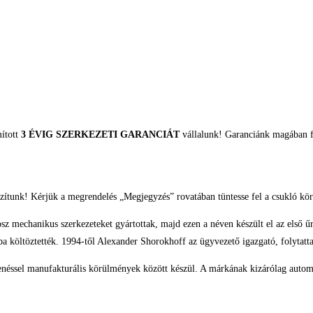
mított
3 ÉVIG SZERKEZETI GARANCIÁT
vállalunk! Garanciánk magában fo
zítunk! Kérjük a megrendelés „Megjegyzés” rovatában tüntesse fel a csukló kör
z mechanikus szerkezeteket gyártottak, majd ezen a néven készült el az első űr
 költöztették. 1994-től Alexander Shorokhoff az ügyvezető igazgató, folytatt
éssel manufakturális körülmények között készül. A márkának kizárólag automat