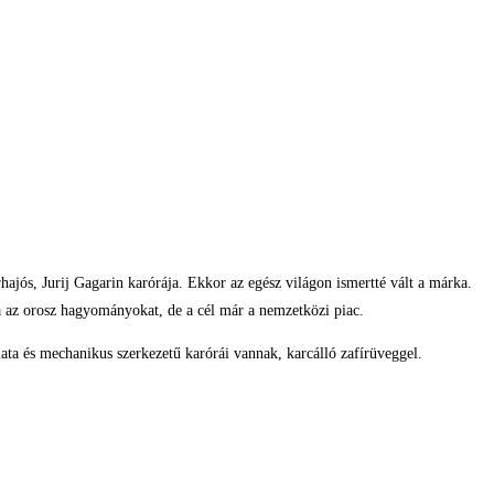
hajós, Jurij Gagarin karórája. Ekkor az egész világon ismertté vált a márka.
a az orosz hagyományokat, de a cél már a nemzetközi piac.
a és mechanikus szerkezetű karórái vannak, karcálló zafírüveggel.