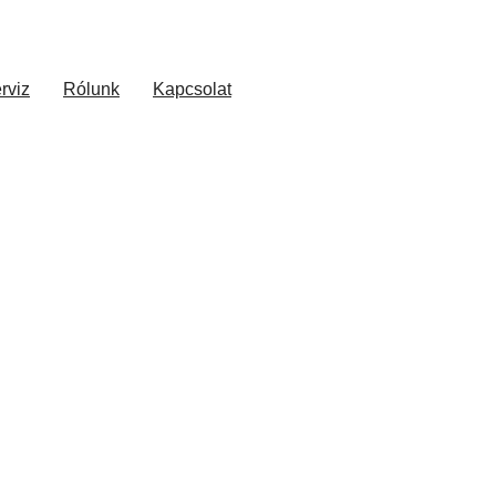
rviz
Rólunk
Kapcsolat