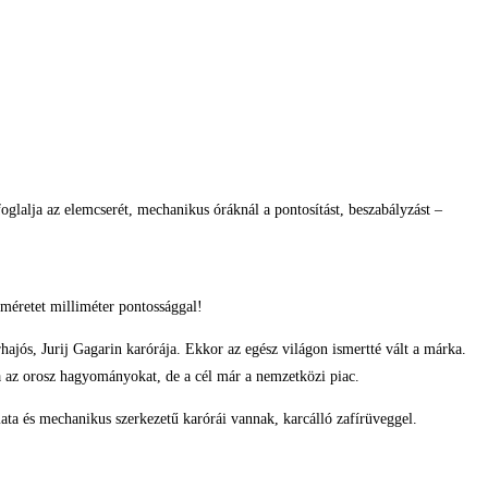
glalja az elemcserét, mechanikus óráknál a pontosítást, beszabályzást –
méretet milliméter pontossággal!
hajós, Jurij Gagarin karórája. Ekkor az egész világon ismertté vált a márka.
a az orosz hagyományokat, de a cél már a nemzetközi piac.
a és mechanikus szerkezetű karórái vannak, karcálló zafírüveggel.