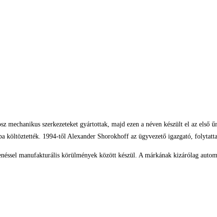
z mechanikus szerkezeteket gyártottak, majd ezen a néven készült el az első űr
 költöztették. 1994-től Alexander Shorokhoff az ügyvezető igazgató, folytatt
éssel manufakturális körülmények között készül. A márkának kizárólag automat