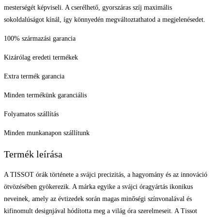
mesterségét képviseli. A cserélhető, gyorszáras szíj maximális
sokoldalúságot kínál, így könnyedén megváltoztathatod a megjelenésedet.
100% származási garancia
Kizárólag eredeti termékek
Extra termék garancia
Minden termékünk garanciális
Folyamatos szállítás
Minden munkanapon szállítunk
Termék leírása
A TISSOT órák története a svájci precizitás, a hagyomány és az innováció
ötvözésében gyökerezik. A márka egyike a svájci óragyártás ikonikus
neveinek, amely az évtizedek során magas minőségi színvonalával és
kifinomult designjával hódította meg a világ óra szerelmeseit. A Tissot