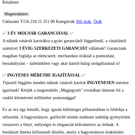
Készleten
Tissot
Megrendelem
Ballade
Cikkszám
T156.210.11.351.00
Kategóriák
Női órák
,
Órák
Női
✅
3 ÉV
MOLNÁR GARANCIÁVAL
✅
karóra
A nálunk vásárolt karórákra a gyári garanciától függetlenül, a vásárlástól
mennyiség
számított
3 ÉVIG SZERKEZETI GARANCIÁT
vállalunk! Garanciánk
magában foglalja az elemcserét, mechanikus óráknál a pontosítást,
beszabályzást – üzletünkben vagy akár háztól-házig szolgáltatással is!
✅
INGYENES MÉRETRE IGAZÍTÁSSAL
✅
Típustól függően minden nálunk vásárolt karórát
INGYENESEN
méretre
igazítunk! Kérjük a megrendelés „Megjegyzés” rovatában tüntesse fel a
csukló körméretet milliméter pontossággal!
Ez az óra úgy készült, hogy igazán különleges pillanatokban is feldobja a
stílusodat. A hagyományos, guilloché mintás sunbeam számlap gyönyörűen
visszaveri a fényt, mélységet és eleganciát kölcsönözve az órűnak. A
bordázott lünetta kifinomult díszítés, amely a hagyományos órakészítés