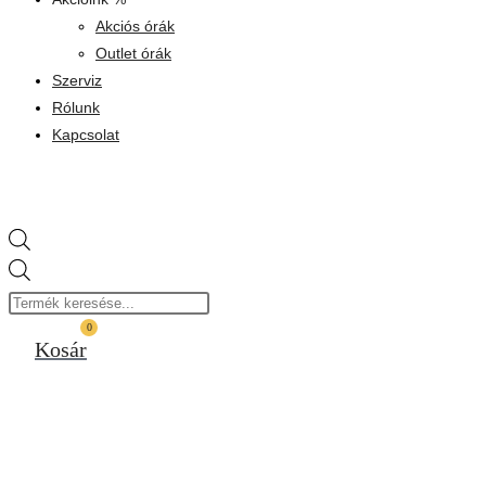
Akciós órák
Outlet órák
Szerviz
Rólunk
Kapcsolat
Products
search
0
Kosár
BESTSELLER