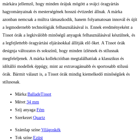
márkára jellemző, hogy minden órájuk mögött a svájci óragyártás
hagyományainak és mesterségének hosszú évtizedei állnak. A márka
azonban nemcsak a múltra támaszkodik, hanem folyamatosan innovál és újít
a legmodernebb technológiák felhasználásával is. Ennek eredményeként a
Tissot órák a legkiválóbb minőségű anyagok felhasználásával készülnek, és
a legfejlettebb óragyártási eljárásokkal állítják elő őket. A Tissot órák
designja változatos és sokszínű, hogy minden ízlésnek és stílusnak
megfeleljenek. A márka kollekcióiban megtalálhatóak a klasszikus és
időtálló modellek éppúgy, mint az extravagánsabb és sportosabb stílusú
órák. Bármit választ is, a Tissot órák mindig kiemelkedő minőségűek és
stílusosak.
Márka:
Ballade
Tissot
Méret:
34 mm
Szíj anyaga:
Fém
Szerkezet:
Quartz
Számlap színe:
Világoskék
Tok színe:
Ezüst