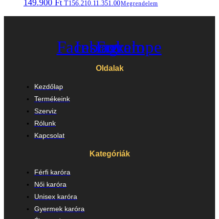
149.900
Ft
T156.210.11.351.00
Megrendelem
Facebook
Instagram
Envelope
Oldalak
Kezdőlap
Termékeink
Szerviz
Rólunk
Kapcsolat
Kategóriák
Férfi karóra
Női karóra
Unisex karóra
Gyermek karóra