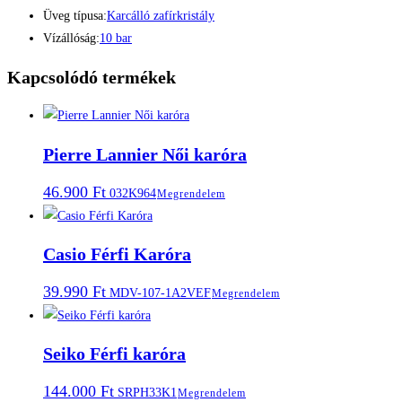
Üveg típusa:
Karcálló zafírkristály
Vízállóság:
10 bar
Kapcsolódó termékek
Pierre Lannier Női karóra
46.900
Ft
032K964
Megrendelem
Casio Férfi Karóra
39.990
Ft
MDV-107-1A2VEF
Megrendelem
Seiko Férfi karóra
144.000
Ft
SRPH33K1
Megrendelem