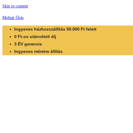
Skip to content
Molnár Órás
Ingyenes házhozszállítás 50.000 Ft felett
0 Ft-os utánvételi díj
3 ÉV garancia
Ingyenes méretre állítás