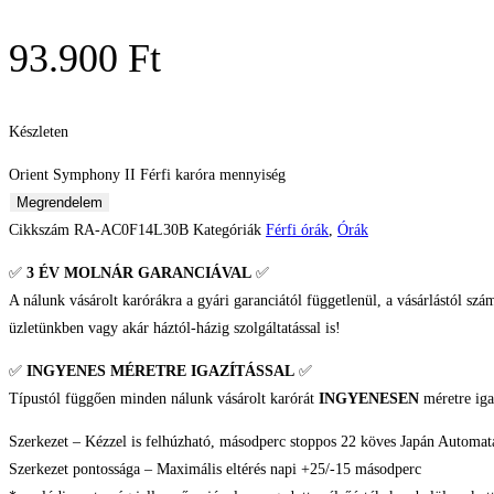
93.900
Ft
Készleten
Orient Symphony II Férfi karóra mennyiség
Megrendelem
Cikkszám
RA-AC0F14L30B
Kategóriák
Férfi órák
,
Órák
✅
3 ÉV
MOLNÁR GARANCIÁVAL
✅
A nálunk vásárolt karórákra a gyári garanciától függetlenül, a vásárlástól szá
üzletünkben vagy akár háztól-házig szolgáltatással is!
✅
INGYENES MÉRETRE IGAZÍTÁSSAL
✅
Típustól függően minden nálunk vásárolt karórát
INGYENESEN
méretre iga
Szerkezet – Kézzel is felhúzható, másodperc stoppos 22 köves Japán Automata 
Szerkezet pontossága – Maximális eltérés napi +25/-15 másodperc