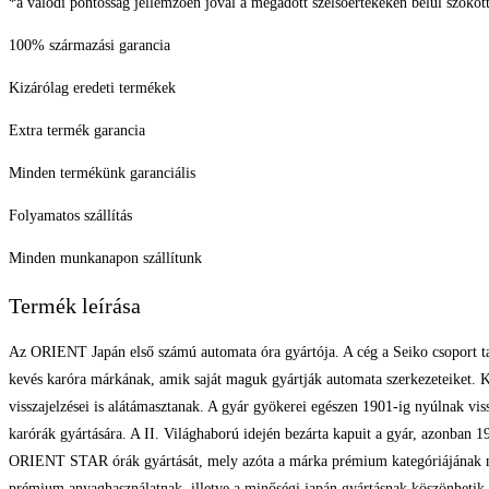
*a valódi pontosság jellemzően jóval a megadott szélsőértékeken belül szokott
100% származási garancia
Kizárólag eredeti termékek
Extra termék garancia
Minden termékünk garanciális
Folyamatos szállítás
Minden munkanapon szállítunk
Termék leírása
Az ORIENT Japán első számú automata óra gyártója. A cég a Seiko csoport ta
kevés karóra márkának, amik saját maguk gyártják automata szerkezeteiket. K
visszajelzései is alátámasztanak. A gyár gyökerei egészen 1901-ig nyúlnak vi
karórák gyártására. A II. Világhaború idején bezárta kapuit a gyár, azonba
ORIENT STAR órák gyártását, mely azóta a márka prémium kategóriájának me
prémium anyaghasználatnak, illetve a minőségi japán gyártásnak köszönhetik.