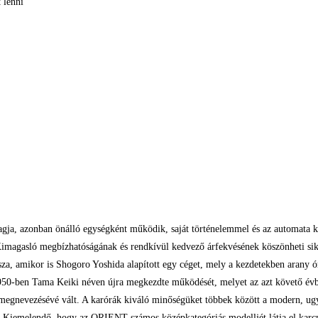
 lenni
gja, azonban önálló egységként működik, saját történelemmel és az automata 
imagasló megbízhatóságának és rendkívül kedvező árfekvésének köszönheti sike
ssza, amikor is Shogoro Yoshida alapított egy céget, mely a kezdetekben arany ó
n 1950-ben Tama Keiki néven újra megkezdte működését, melyet az azt követő 
gnevezésévé vált. A karórák kiváló minőségüket többek között a modern, ug
 Kiemelendő, hogy az ORIENT számos középkategóriás modelljét látja el karcmen