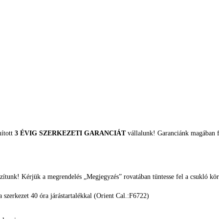
mított
3 ÉVIG SZERKEZETI GARANCIÁT
vállalunk! Garanciánk magában fo
zítunk! Kérjük a megrendelés „Megjegyzés” rovatában tüntesse fel a csukló kör
szerkezet 40 óra járástartalékkal (Orient Cal.:F6722)