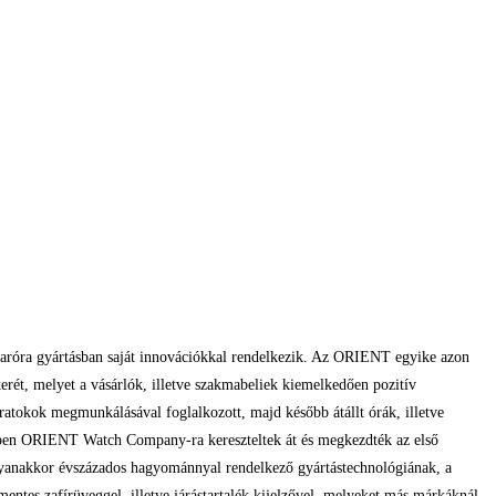
karóra gyártásban saját innovációkkal rendelkezik. Az ORIENT egyike azon
rét, melyet a vásárlók, illetve szakmabeliek kiemelkedően pozitív
ratokok megmunkálásával foglalkozott, majd később átállt órák, illetve
évben ORIENT Watch Company-ra kereszteltek át és megkezdték az első
yanakkor évszázados hagyománnyal rendelkező gyártástechnológiának, a
tes zafírüveggel, illetve járástartalék kijelzővel, melyeket más márkáknál