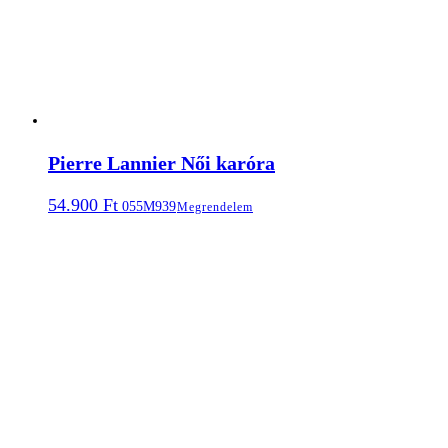
Pierre Lannier Női karóra
54.900
Ft
055M939
Megrendelem