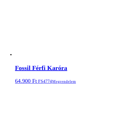
Fossil Férfi Karóra
64.900
Ft
FS4774
Megrendelem