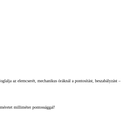
glalja az elemcserét, mechanikus óráknál a pontosítást, beszabályzást –
méretet milliméter pontossággal!