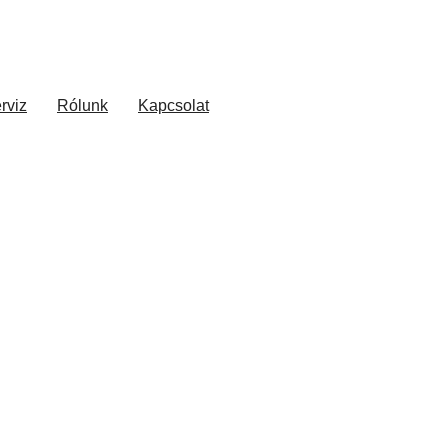
rviz
Rólunk
Kapcsolat