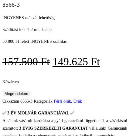
8566-3
INGYENES utánvét lehetőség
Szállítási idő: 1-2 munkanap
50.000 Ft felett INGYENES szállítás
Original
Current
157.500
Ft
149.625
Ft
price
price
was:
is:
Készleten
157.500 Ft.
149.625 
Zeppelin
Megrendelem
Friedrichshafen
Cikkszám
8566-3
Kategóriák
Férfi órák
,
Órák
Férfi
✅
3 ÉV
MOLNÁR GARANCIÁVAL
✅
karóra
A nálunk vásárolt karórákra a gyári garanciától függetlenül, a vásárlástól
mennyiség
számított
3 ÉVIG SZERKEZETI GARANCIÁT
vállalunk! Garanciánk
magában foglalja az elemcserét, mechanikus óráknál a pontosítást,