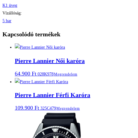
K1 üveg
Vízállóság:
5 bar
Kapcsolódó termékek
Pierre Lannier Női karóra
64.900
Ft
028K978
Megrendelem
Pierre Lannier Férfi Karóra
109.900
Ft
325C479
Megrendelem