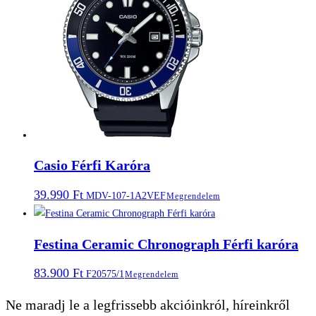
Casio Férfi Karóra
39.990
Ft
MDV-107-1A2VEF
Megrendelem
Festina Ceramic Chronograph Férfi karóra
83.900
Ft
F20575/1
Megrendelem
Ne maradj le a legfrissebb akcióinkról, híreinkről