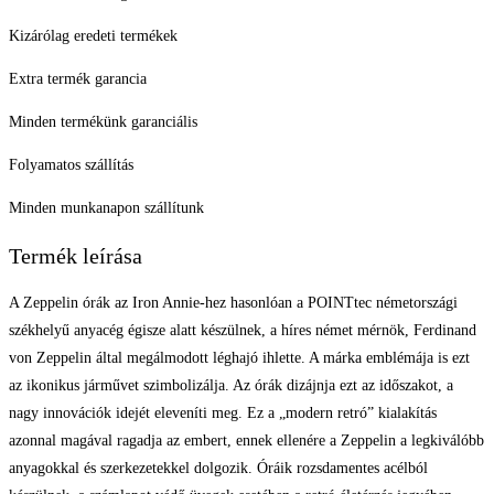
Kizárólag eredeti termékek
Extra termék garancia
Minden termékünk garanciális
Folyamatos szállítás
Minden munkanapon szállítunk
Termék leírása
A Zeppelin órák az Iron Annie-hez hasonlóan a POINTtec németországi
székhelyű anyacég égisze alatt készülnek, a híres német mérnök, Ferdinand
von Zeppelin által megálmodott léghajó ihlette. A márka emblémája is ezt
az ikonikus járművet szimbolizálja. Az órák dizájnja ezt az időszakot, a
nagy innovációk idejét eleveníti meg. Ez a „modern retró” kialakítás
azonnal magával ragadja az embert, ennek ellenére a Zeppelin a legkiválóbb
anyagokkal és szerkezetekkel dolgozik. Óráik rozsdamentes acélból