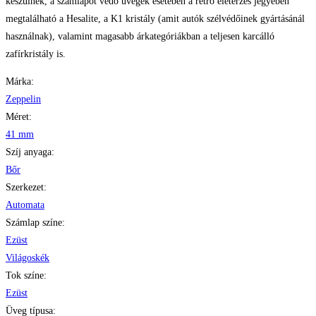
készülnek, a számlapot védő üvegek esetében a retró életérzés jegyében
megtalálható a Hesalite, a K1 kristály (amit autók szélvédőinek gyártásánál
használnak), valamint magasabb árkategóriákban a teljesen karcálló
zafírkristály is.
Márka:
Zeppelin
Méret:
41 mm
Szíj anyaga:
Bőr
Szerkezet:
Automata
Számlap színe:
Ezüst
Világoskék
Tok színe:
Ezüst
Üveg típusa: