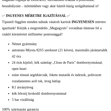
beszabályzást – üzletünkben vagy akár háztól-házig szolgáltatással is!
✅
INGYENES MÉRETRE IGAZÍTÁSSAL
✅
Típustól függően minden nálunk vásárolt karórát
INGYENESEN
méretre
igazítunk! Kérjük a megrendelés „Megjegyzés” rovatában tüntesse fel a
csukló körméretet milliméter pontossággal!
Német gyártmány
automata Miyota 82S5 szerkezet (21 köves), maximális járástartalék
42 óra
24 órás kijelző, kék számlap „Clous de Paris” dombornyomással,
open heart
ezüst tónusú segédtárcsák, fekete mutatók és indexek, polírozott
rozsdamentes acél tok, üveg hátlap
K1 ásványüveg
kék bőrszíj krokodil dombornyomással
5 bar vízállóság
100% származási garancia